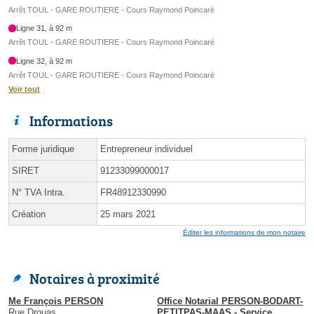
Arrêt TOUL - GARE ROUTIERE - Cours Raymond Poincaré
Ligne 31, à 92 m
Arrêt TOUL - GARE ROUTIERE - Cours Raymond Poincaré
Ligne 32, à 92 m
Arrêt TOUL - GARE ROUTIERE - Cours Raymond Poincaré
Voir tout
Informations
Forme juridique
Entrepreneur individuel
SIRET
91233099000017
N° TVA Intra.
FR48912330990
Création
25 mars 2021
Éditer les informations de mon notaire
Notaires à proximité
Me François PERSON
Office Notarial PERSON-BODART-
Rue Drouas
PETITPAS-MAAS - Service