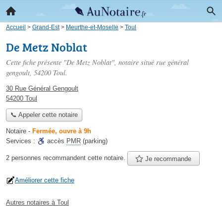
Accueil
>
Grand-Est
>
Meurthe-et-Moselle
>
Toul
De Metz Noblat
Cette fiche présente "De Metz Noblat", notaire situé
rue général
gengoult
, 54200 Toul.
30 Rue Général Gengoult
54200 Toul
📞 Appeler cette notaire
Notaire
-
Fermée, ouvre à 9h
Services :
accès
PMR
(parking)
2 personnes
recommandent
cette notaire.
Je recommande
Améliorer cette fiche
Autres notaires à Toul