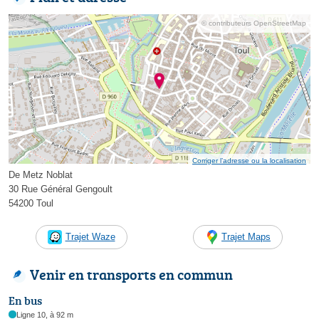
© contributeurs OpenStreetMap
Corriger l’adresse ou la localisation
De Metz Noblat
30 Rue Général Gengoult
54200 Toul
Trajet Waze
Trajet Maps
Venir en transports en commun
En bus
Ligne 10, à 92 m