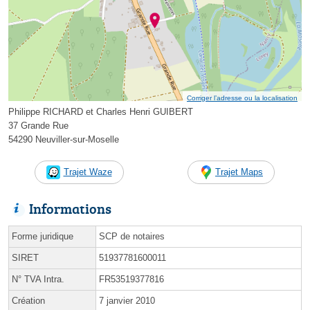
Corriger l’adresse ou la localisation
Philippe RICHARD et Charles Henri GUIBERT
37 Grande Rue
54290 Neuviller-sur-Moselle
Trajet Waze
Trajet Maps
Informations
Forme juridique
SCP de notaires
SIRET
51937781600011
N° TVA Intra.
FR53519377816
Création
7 janvier 2010