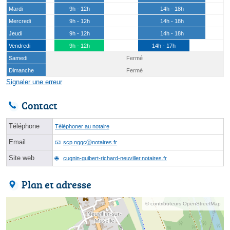
Mardi
9h - 12h
14h - 18h
Mercredi
9h - 12h
14h - 18h
Jeudi
9h - 12h
14h - 18h
Vendredi
9h - 12h
14h - 17h
Samedi
Fermé
Dimanche
Fermé
Signaler une erreur
Contact
Téléphone
Téléphoner au notaire
Email
scp.nggcⓐnotaires.fr
Site web
cugnin-guibert-richard-neuviller.notaires.fr
Plan et adresse
© contributeurs OpenStreetMap