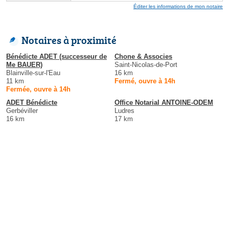
Éditer les informations de mon notaire
Notaires à proximité
Bénédicte ADET (successeur de
Chone & Associes
Me BAUER)
Saint-Nicolas-de-Port
Blainville-sur-l'Eau
16 km
11 km
Fermé, ouvre à 14h
Fermée, ouvre à 14h
ADET Bénédicte
Office Notarial ANTOINE-ODEM
Gerbéviller
Ludres
16 km
17 km