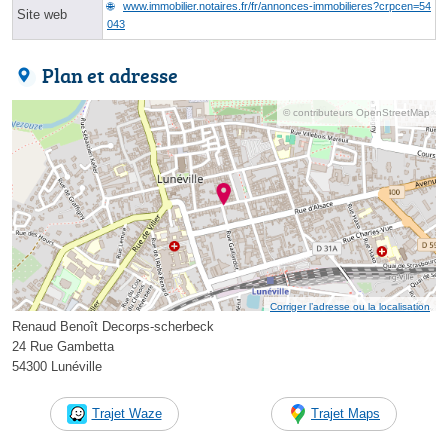
www.immobilier.notaires.fr/fr/annonces-immobilieres?crpcen=54
Site web
043
Plan et adresse
© contributeurs OpenStreetMap
Corriger l’adresse ou la localisation
Renaud Benoît Decorps-scherbeck
24 Rue Gambetta
54300 Lunéville
Trajet Waze
Trajet Maps