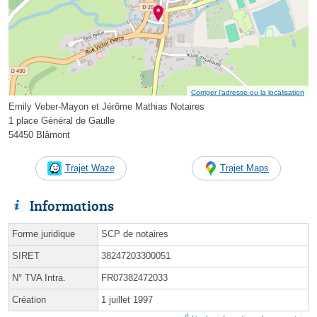
Corriger l’adresse ou la localisation
Emily Veber-Mayon et Jérôme Mathias Notaires
1 place Général de Gaulle
54450 Blâmont
Trajet Waze
Trajet Maps
Informations
Forme juridique
SCP de notaires
SIRET
38247203300051
N° TVA Intra.
FR07382472033
Création
1 juillet 1997