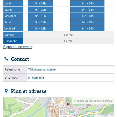
Lundi
9h - 12h
14h - 18h
Mardi
9h - 12h
14h - 18h
Mercredi
9h - 12h
14h - 18h
Jeudi
9h - 12h
14h - 18h
Vendredi
9h - 12h
14h - 18h
Samedi
Fermé
Dimanche
Fermé
Signaler une erreur
Contact
Téléphone
Téléphoner au notaire
Site web
evm-jm.fr
Plan et adresse
© contributeurs OpenStreetMap