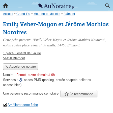
Accueil
>
Grand-Est
>
Meurthe-et-Moselle
>
Blâmont
Emily Veber-Mayon et Jérôme Mathias
Notaires
Cette fiche présente "Emily Veber-Mayon et Jérôme Mathias Notaires",
notaire situé
place général de gaulle
, 54450 Blâmont.
1 place Général de Gaulle
54450 Blâmont
📞 Appeler ce notaire
Notaire
-
Fermé, ouvre demain à 9h
Services :
accès
PMR
(parking, entrée adaptée, toilettes
accessibles)
Une personne
recommande
ce notaire.
Je recommande
Améliorer cette fiche