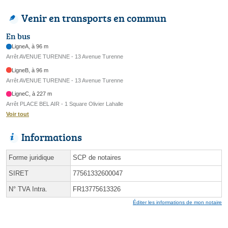
Venir en transports en commun
En bus
LigneA, à 96 m
Arrêt AVENUE TURENNE - 13 Avenue Turenne
LigneB, à 96 m
Arrêt AVENUE TURENNE - 13 Avenue Turenne
LigneC, à 227 m
Arrêt PLACE BEL AIR - 1 Square Olivier Lahalle
Voir tout
Informations
Forme juridique
SCP de notaires
SIRET
77561332600047
N° TVA Intra.
FR13775613326
Éditer les informations de mon notaire