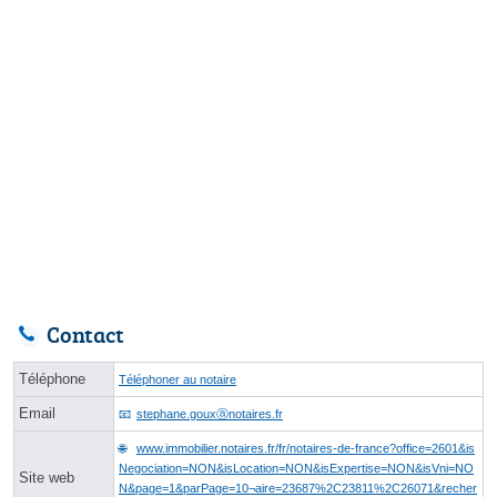
Contact
Téléphone
Téléphoner au notaire
Email
stephane.gouxⓐnotaires.fr
www.immobilier.notaires.fr/fr/notaires-de-france?office=2601&is
Negociation=NON&isLocation=NON&isExpertise=NON&isVni=NO
Site web
N&page=1&parPage=10¬aire=23687%2C23811%2C26071&recher