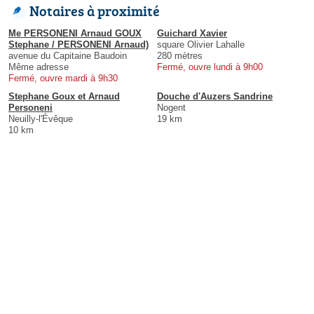
Notaires à proximité
Me PERSONENI Arnaud GOUX
Guichard Xavier
Stephane / PERSONENI Arnaud)
square Olivier Lahalle
avenue du Capitaine Baudoin
280 mètres
Même adresse
Fermé, ouvre lundi à 9h00
Fermé, ouvre mardi à 9h30
Stephane Goux et Arnaud
Douche d'Auzers Sandrine
Personeni
Nogent
Neuilly-l'Évêque
19 km
10 km