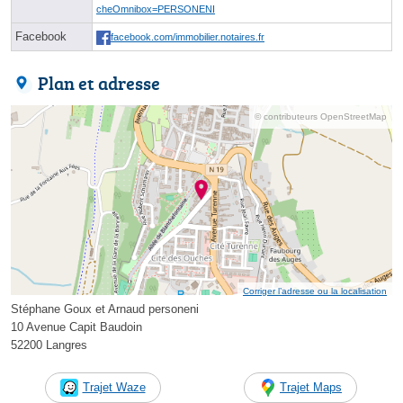
cheOmnibox=PERSONENI
Facebook
facebook.com/immobilier.notaires.fr
Plan et adresse
© contributeurs OpenStreetMap
Corriger l’adresse ou la localisation
Stéphane Goux et Arnaud personeni
10 Avenue Capit Baudoin
52200 Langres
Trajet Waze
Trajet Maps