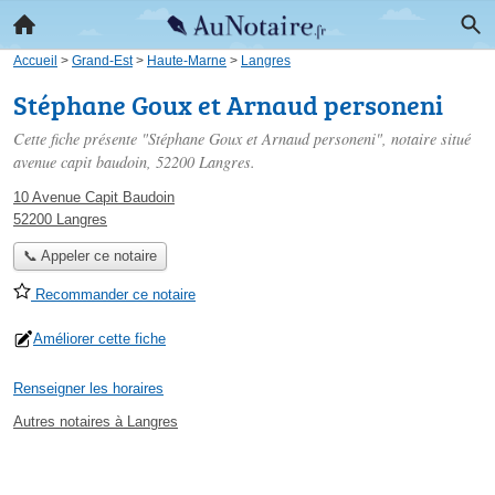
Accueil
>
Grand-Est
>
Haute-Marne
>
Langres
Stéphane Goux et Arnaud personeni
Cette fiche présente "Stéphane Goux et Arnaud personeni", notaire situé
avenue capit baudoin
, 52200 Langres.
10 Avenue Capit Baudoin
52200 Langres
📞 Appeler ce notaire
Recommander ce notaire
Améliorer cette fiche
Renseigner les horaires
Autres notaires à Langres