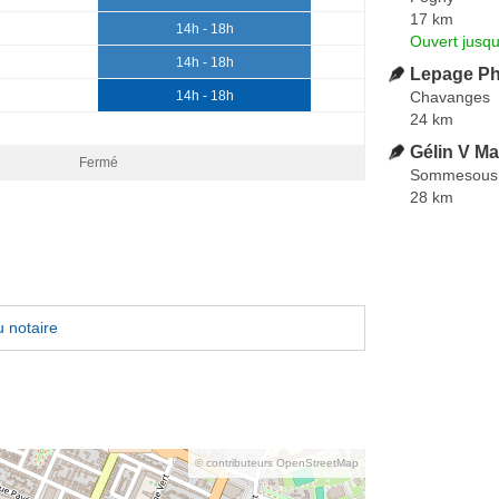
17 km
14h - 18h
Ouvert jusqu
14h - 18h
Lepage Phi
Chavanges
14h - 18h
24 km
Gélin V M
Fermé
Sommesous
28 km
 notaire
© contributeurs OpenStreetMap