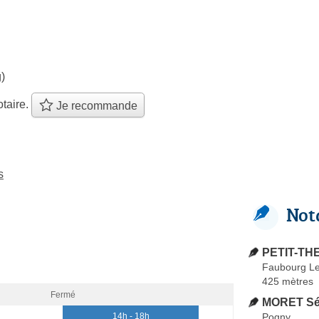
)
taire.
Je recommande
s
Not
PETIT-TH
Faubourg Le
425 mètres
Fermé
MORET Sé
Pogny
14h - 18h