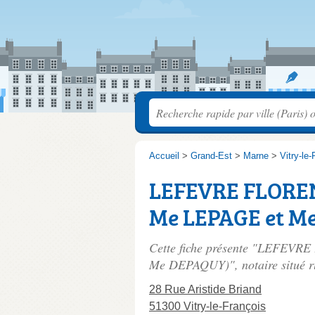
Accueil
>
Grand-Est
>
Marne
>
Vitry-le
LEFEVRE FLORENS
Me LEPAGE et M
Cette fiche présente "LEFEVR
Me DEPAQUY)", notaire situé
r
28 Rue Aristide Briand
51300 Vitry-le-François