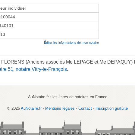
eur individuel
0100044
140101
013
Éditer les informations de mon notaire
 FLORENS (Anciens associés Me LEPAGE et Me DEPAQUY) Rue 
aire 51
,
notaire Vitry-le-François
.
AuNotaire.fr : les listes de notaires en France
© 2026
AuNotaire.fr
-
Mentions légales
-
Contact
-
Inscription gratuite