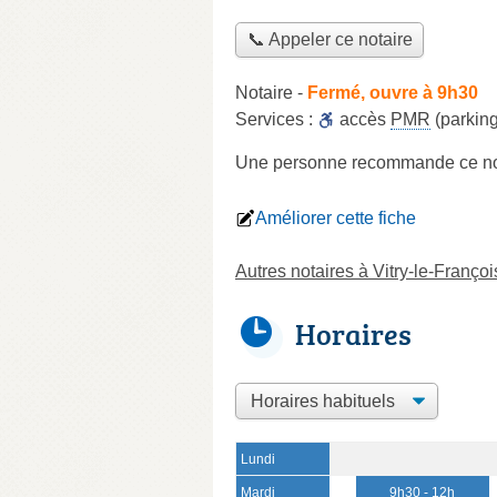
📞 Appeler ce notaire
Notaire
-
Fermé, ouvre à 9h30
Services :
accès
PMR
(parking
Une personne
recommande
ce no
Améliorer cette fiche
Autres notaires à Vitry-le-Françoi
Horaires
Lundi
Mardi
9h30 - 12h