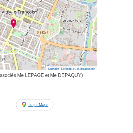
Corriger l’adresse ou la localisation
ssociés Me LEPAGE et Me DEPAQUY)
Trajet Maps