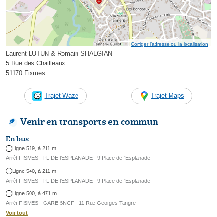
Corriger l’adresse ou la localisation
Laurent LUTUN & Romain SHALGIAN
5 Rue des Chailleaux
51170 Fismes
Trajet Waze
Trajet Maps
Venir en transports en commun
En bus
Ligne 519, à 211 m
Arrêt FISMES - PL DE l'ESPLANADE - 9 Place de l'Esplanade
Ligne 540, à 211 m
Arrêt FISMES - PL DE l'ESPLANADE - 9 Place de l'Esplanade
Ligne 500, à 471 m
Arrêt FISMES - GARE SNCF - 11 Rue Georges Tangre
Voir tout