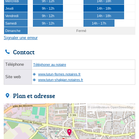
Mercredi
9h - 12h
14h - 18h
Jeudi
9h - 12h
14h - 18h
Vendredi
9h - 12h
14h - 18h
Samedi
9h - 12h
14h - 17h
Dimanche
Fermé
Signaler une erreur
Contact
Téléphone
Téléphoner au notaire
www.lutun-fismes.notaires.fr
Site web
www.lutun-shalgian.notaires.fr
Plan et adresse
© contributeurs OpenStreetMap