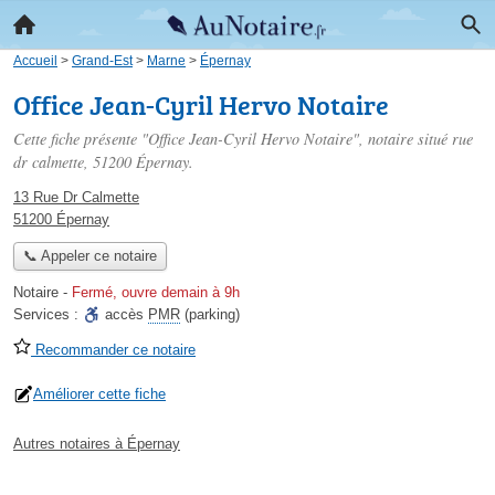
Accueil
>
Grand-Est
>
Marne
>
Épernay
Office Jean-Cyril Hervo Notaire
Cette fiche présente "Office Jean-Cyril Hervo Notaire", notaire situé
rue
dr calmette
, 51200 Épernay.
13 Rue Dr Calmette
51200 Épernay
📞 Appeler ce notaire
Notaire
-
Fermé, ouvre demain à 9h
Services :
accès
PMR
(parking)
Recommander ce notaire
Améliorer cette fiche
Autres notaires à Épernay