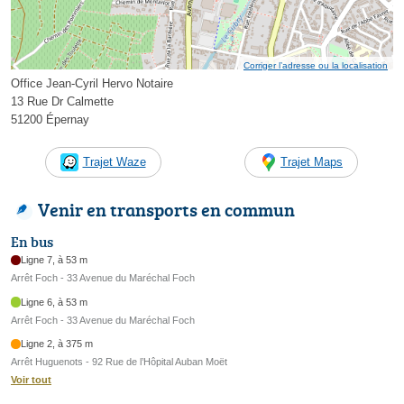
Corriger l’adresse ou la localisation
Office Jean-Cyril Hervo Notaire
13 Rue Dr Calmette
51200 Épernay
Trajet Waze
Trajet Maps
Venir en transports en commun
En bus
Ligne 7, à 53 m
Arrêt Foch - 33 Avenue du Maréchal Foch
Ligne 6, à 53 m
Arrêt Foch - 33 Avenue du Maréchal Foch
Ligne 2, à 375 m
Arrêt Huguenots - 92 Rue de l’Hôpital Auban Moët
Voir tout