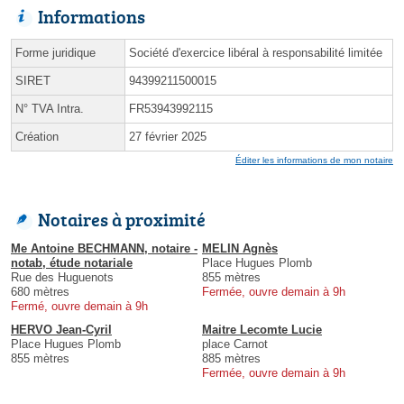
Informations
Forme juridique
Société d'exercice libéral à responsabilité limitée
SIRET
94399211500015
N° TVA Intra.
FR53943992115
Création
27 février 2025
Éditer les informations de mon notaire
Notaires à proximité
Me Antoine BECHMANN, notaire -
MELIN Agnès
notab, étude notariale
Place Hugues Plomb
Rue des Huguenots
855 mètres
680 mètres
Fermée, ouvre demain à 9h
Fermé, ouvre demain à 9h
HERVO Jean-Cyril
Maitre Lecomte Lucie
Place Hugues Plomb
place Carnot
855 mètres
885 mètres
Fermée, ouvre demain à 9h