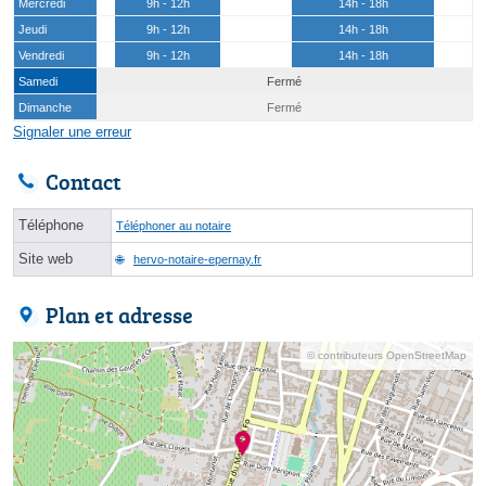
Mercredi
9h - 12h
14h - 18h
Jeudi
9h - 12h
14h - 18h
Vendredi
9h - 12h
14h - 18h
Samedi
Fermé
Dimanche
Fermé
Signaler une erreur
Contact
Téléphone
Téléphoner au notaire
Site web
hervo-notaire-epernay.fr
Plan et adresse
© contributeurs OpenStreetMap