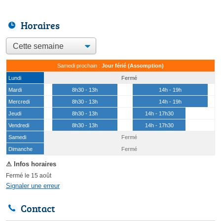
Horaires
Samedi prochain :
Jour férié (Assomption)
Lundi
Fermé
Mardi
8h30 - 13h
14h - 19h
Mercredi
8h30 - 13h
14h - 19h
Jeudi
8h30 - 13h
14h - 17h30
Vendredi
8h30 - 13h
14h - 17h30
Samedi
Fermé
(15 août)
Dimanche
Fermé
Fermé le 15 août
Signaler une erreur
Contact