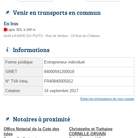
Venir en transports en commun
En bus
Ligne 303, à 349 m
Arrêt LA HAYE-DU-PUITS - Rue de Verdun - 19 Rue du Château
Informations
Forme juridique
Entrepreneur individuel
SIRET
84000591200018
N° TVA Intra.
FR40840005912
Création
14 septembre 2017
Éditer les informations de mon notaire
Notaires à proximité
Office Notarial de la Cote des
Christophe et Tiphaine
Isles
CORNILLE-ORVAIN