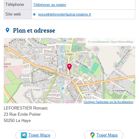
Téléphone
Téléphoner au notaire
Site web
gosselinleforestierfautrat.notaires.fr
Plan et adresse
© contributeurs OpenStreetMap
Corriger l’adresse ou la localisation
LEFORESTIER Romaric
23 Rue Emile Poirier
50250 La Haye
Trajet Waze
Trajet Maps