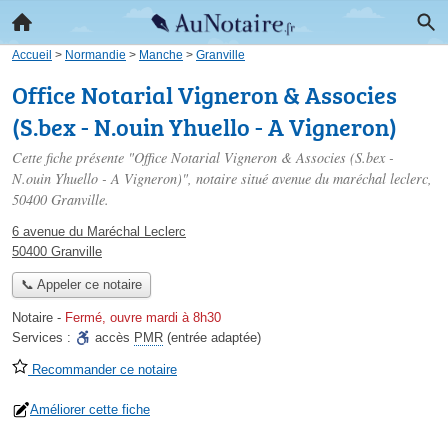
Accueil
>
Normandie
>
Manche
>
Granville
Office Notarial Vigneron & Associes
(S.bex - N.ouin Yhuello - A Vigneron)
Cette fiche présente "Office Notarial Vigneron & Associes (S.bex -
N.ouin Yhuello - A Vigneron)", notaire situé
avenue du maréchal leclerc
,
50400 Granville.
6 avenue du Maréchal Leclerc
50400 Granville
📞 Appeler ce notaire
Notaire
-
Fermé, ouvre mardi à 8h30
Services :
accès
PMR
(entrée adaptée)
Recommander ce notaire
Améliorer cette fiche