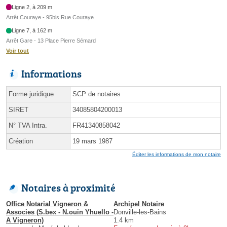
Ligne 2, à 209 m
Arrêt Couraye - 95bis Rue Couraye
Ligne 7, à 162 m
Arrêt Gare - 13 Place Pierre Sémard
Voir tout
Informations
Forme juridique
SCP de notaires
SIRET
34085804200013
N° TVA Intra.
FR41340858042
Création
19 mars 1987
Éditer les informations de mon notaire
Notaires à proximité
Office Notarial Vigneron &
Archipel Notaire
Associes (S.bex - N.ouin Yhuello -
Donville-les-Bains
A Vigneron)
1.4 km