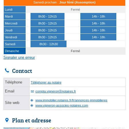
Samedi prochain :
Jour férié (Assomption)
Lundi
Fermé
Mardi
8h30 - 12h15
14h - 18h
Mercredi
8h30 - 12h15
14h - 18h
Jeudi
8h30 - 12h15
14h - 18h
Vendredi
8h30 - 12h15
14h - 18h
Samedi
8h30 - 12h30
Dimanche
Fermé
Signaler une erreur
Contact
Téléphone
Téléphoner au notaire
Email
compta.vigneronⓐnotaires.fr
www.immobilier.notaires.fr/fr/annonces-immobilieres
Site web
www.vigneron-associes-notaires.com
Plan et adresse