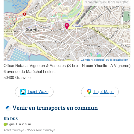
© contributeurs OpenStreetMap
Corriger l’adresse ou la localisation
Office Notarial Vigneron & Associes (S.bex - N.ouin Yhuello - A Vigneron)
6 avenue du Maréchal Leclerc
50400 Granville
Trajet Waze
Trajet Maps
Venir en transports en commun
En bus
Ligne 1, à 209 m
Arrêt Couraye - 95bis Rue Couraye