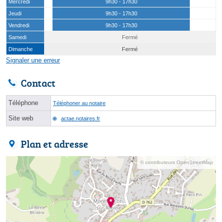
Mercredi
9h30 - 17h30
Jeudi
9h30 - 17h30
Vendredi
9h30 - 17h30
Samedi
Fermé
Dimanche
Fermé
Signaler une erreur
Contact
Téléphone
Téléphoner au notaire
Site web
actae.notaires.fr
Plan et adresse
© contributeurs OpenStreetMap