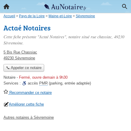
Accueil
>
Pays de la Loire
>
Maine-et-Loire
>
Sèvremoine
Actaé Notaires
Cette fiche présente "Actaé Notaires", notaire situé
rue chassiac
, 49230
Sèvremoine.
5 Bis Rue Chassiac
49230 Sèvremoine
📞 Appeler ce notaire
Notaire
-
Fermé, ouvre demain à 9h30
Services :
accès
PMR
(parking, entrée adaptée)
Recommander ce notaire
Améliorer cette fiche
Autres notaires à Sèvremoine