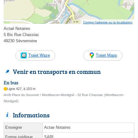
Corriger l’adresse ou la localisation
Actaé Notaires
5 Bis Rue Chassiac
49230 Sèvremoine
Trajet Waze
Trajet Maps
Venir en transports en commun
En bus
Ligne 427, à 153 m
Arrêt Place du Souvenir / Montfaucon-Montigné - 32 Rue Chassiac (Montfaucon-
Montigné)
Informations
Enseigne
Actae Notaires
Forme juridique
SARL