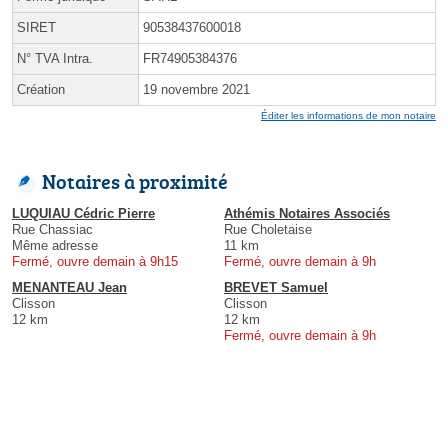
SIRET
90538437600018
N° TVA Intra.
FR74905384376
Création
19 novembre 2021
Éditer les informations de mon notaire
Notaires à proximité
LUQUIAU Cédric Pierre
Athémis Notaires Associés
Rue Chassiac
Rue Choletaise
Même adresse
11 km
Fermé, ouvre demain à 9h15
Fermé, ouvre demain à 9h
MENANTEAU Jean
BREVET Samuel
Clisson
Clisson
12 km
12 km
Fermé, ouvre demain à 9h