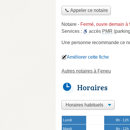
📞 Appeler ce notaire
Notaire
-
Fermé, ouvre demain à 
Services :
accès
PMR
(parking
Une personne
recommande
ce no
Améliorer cette fiche
Autres notaires à Feneu
Horaires
Lundi
9h - 12h
Mardi
9h - 12h