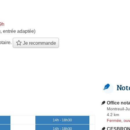
9h
, entrée adaptée)
taire.
Je recommande
Not
Office not
Montreuil-Ju
4.2 km
Fermée, ouv
14h - 18h30
CESBRON 
14h - 18h30