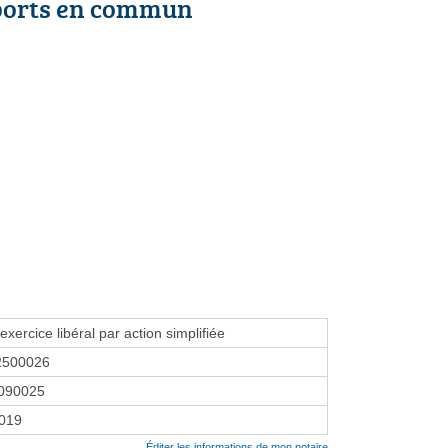
ports en commun
exercice libéral par action simplifiée
2500026
090025
2019
Éditer les informations de mon notaire