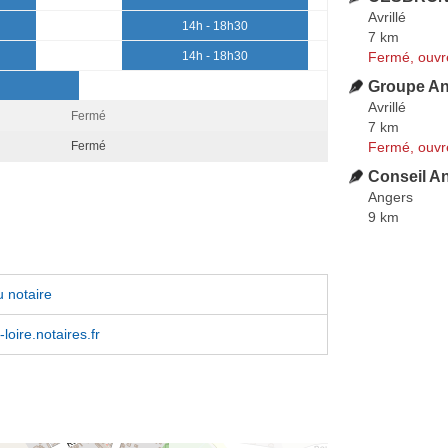
Avrillé
14h - 18h30
7 km
Fermé, ouvr
14h - 18h30
Groupe An
Avrillé
Fermé
7 km
Fermé, ouvr
Fermé
Conseil An
Angers
9 km
 notaire
loire.notaires.fr