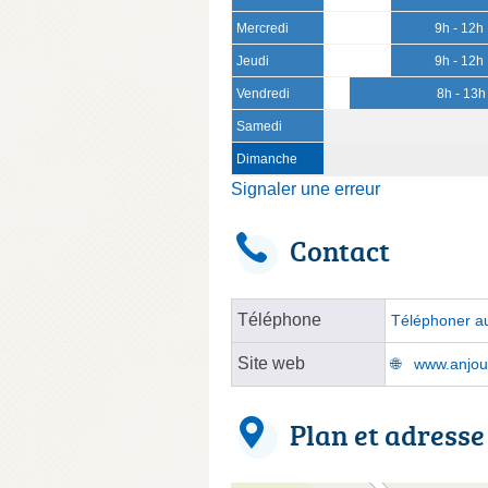
Mercredi
9h - 12h
Jeudi
9h - 12h
Vendredi
8h - 13h
Samedi
Dimanche
Signaler une erreur
Contact
Téléphone
Téléphoner au
Site web
www.anjou-
Plan et adresse