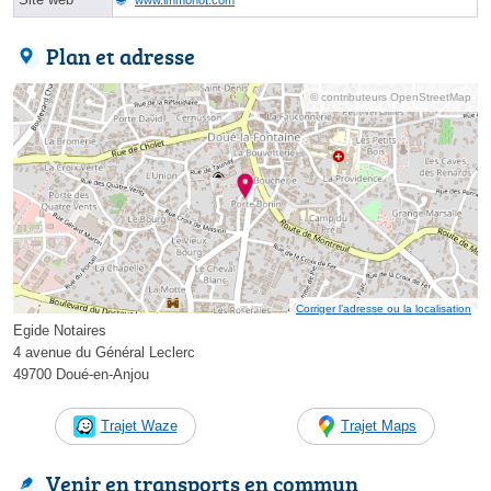
Plan et adresse
© contributeurs OpenStreetMap
Corriger l’adresse ou la localisation
Egide Notaires
4 avenue du Général Leclerc
49700 Doué-en-Anjou
Trajet Waze
Trajet Maps
Venir en transports en commun