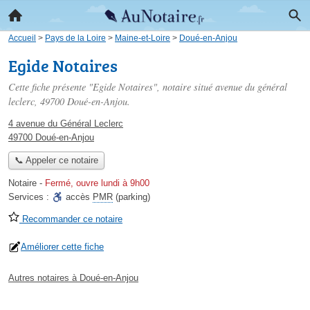
Accueil
>
Pays de la Loire
>
Maine-et-Loire
>
Doué-en-Anjou
Egide Notaires
Cette fiche présente "Egide Notaires", notaire situé
avenue du général
leclerc
, 49700 Doué-en-Anjou.
4 avenue du Général Leclerc
49700 Doué-en-Anjou
📞 Appeler ce notaire
Notaire
-
Fermé, ouvre lundi à 9h00
Services :
accès
PMR
(parking)
Recommander ce notaire
Améliorer cette fiche
Autres notaires à Doué-en-Anjou