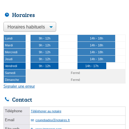
Horaires
Lundi
9h - 12h
14h - 18h
Mardi
9h - 12h
14h - 18h
Mercredi
9h - 12h
14h - 18h
Jeudi
9h - 12h
14h - 18h
Vendredi
9h - 12h
14h - 17h
Samedi
Fermé
Dimanche
Fermé
Signaler une erreur
Contact
Téléphone
Téléphoner au notaire
Email
coupobadouⓐnotaires.fr
Site web
www.immonot.com