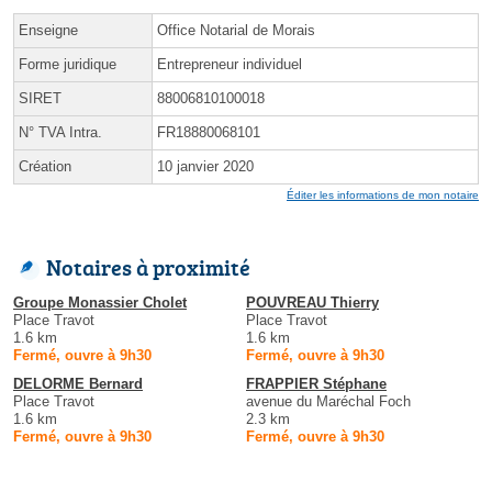
Enseigne
Office Notarial de Morais
Forme juridique
Entrepreneur individuel
SIRET
88006810100018
N° TVA Intra.
FR18880068101
Création
10 janvier 2020
Éditer les informations de mon notaire
Notaires à proximité
Groupe Monassier Cholet
POUVREAU Thierry
Place Travot
Place Travot
1.6 km
1.6 km
Fermé, ouvre à 9h30
Fermé, ouvre à 9h30
DELORME Bernard
FRAPPIER Stéphane
Place Travot
avenue du Maréchal Foch
1.6 km
2.3 km
Fermé, ouvre à 9h30
Fermé, ouvre à 9h30