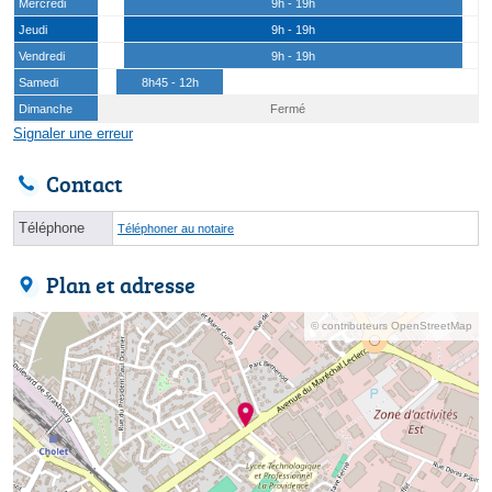
Mercredi
9h - 19h
Jeudi
9h - 19h
Vendredi
9h - 19h
Samedi
8h45 - 12h
Dimanche
Fermé
Signaler une erreur
Contact
Téléphone
Téléphoner au notaire
Plan et adresse
© contributeurs OpenStreetMap