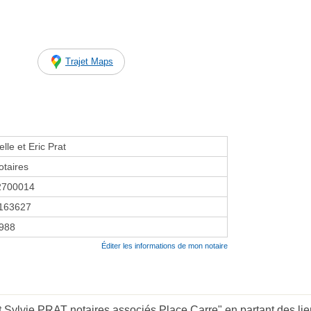
Trajet Maps
lle et Eric Prat
taires
2700014
163627
1988
Éditer les informations de mon notaire
t Sylvie PRAT notaires associés Place Carre" en partant des lie