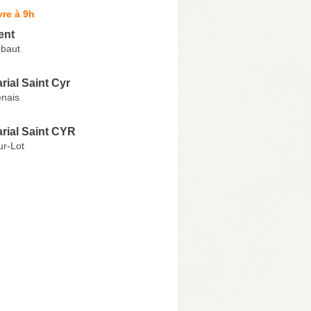
re à 9h
ent
baut
rial Saint Cyr
nais
arial Saint CYR
ur-Lot