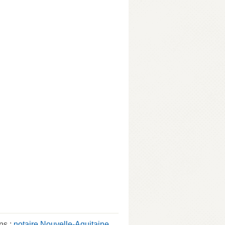
ns :
notaire Nouvelle-Aquitaine
,