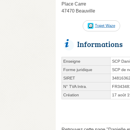
Place Carre
47470 Beauville
Trajet Waze
Informations
Enseigne
SCP Danie
Forme juridique
SCP de no
SIRET
3481636
N° TVA Intra.
FR34348
Création
17 août 
Retrouvez cette page "Danielle e