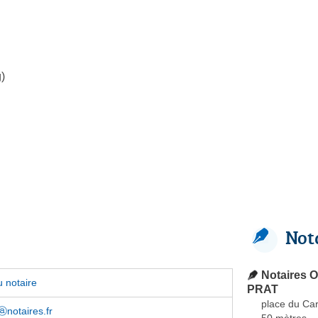
)
Not
Notaires O
 notaire
PRAT
place du Ca
ⓐnotaires.fr
50 mètres