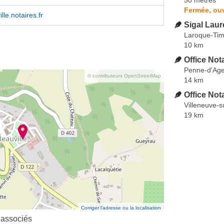
Fermée, ouv
lle.notaires.fr
Sigal Laur
Laroque-Tim
10 km
Office Nota
Penne-d'Age
© contributeurs OpenStreetMap
14 km
Office Not
Villeneuve-s
19 km
Corriger l’adresse ou la localisation
 associés