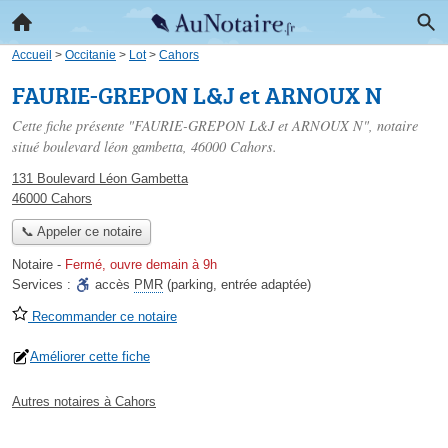
Accueil
>
Occitanie
>
Lot
>
Cahors
FAURIE-GREPON L&J et ARNOUX N
Cette fiche présente "FAURIE-GREPON L&J et ARNOUX N", notaire
situé
boulevard léon gambetta
, 46000 Cahors.
131 Boulevard Léon Gambetta
46000 Cahors
📞 Appeler ce notaire
Notaire
-
Fermé, ouvre demain à 9h
Services :
accès
PMR
(parking, entrée adaptée)
Recommander ce notaire
Améliorer cette fiche
Autres notaires à Cahors