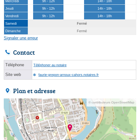
Mercredi
9h - 12h
14h - 18h
Jeudi
9h - 12h
14h - 18h
Vendredi
9h - 12h
14h - 18h
Samedi
Fermé
Dimanche
Fermé
Signaler une erreur
Contact
Téléphone
Téléphoner au notaire
Site web
faurie-grepon-arnoux-cahors.notaires.fr
Plan et adresse
© contributeurs OpenStreetMap