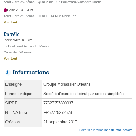
Arrêt Gare d'Orléans - Quai M bis - 67 Boulevard Alexandre Martin
Ligne 25, à 154 m
Arrêt Gare d'Orléans - Quai J - 14 Rue Albert 1er
Voir tout
En vélo
Place d'Arc, à 73 m
87 Boulevard Alexandre Martin
Capacité : 20 vélos
Voir tout
Informations
Enseigne
Groupe Monassier Orleans
Forme juridique
Société d'exercice libéral par action simplifiée
SIRET
77527257800037
N° TVA Intra.
FR52775272578
Création
21 septembre 2017
Éditer les informations de mon notaire