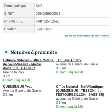
Forme juridique
SAS
SIRET
92540259600025
N° TVA Intra.
FR94925402596
Création
6 juin 2025
Éditer les informations de mon notaire
Notaires à proximité
Estuaire Notaires - Office Notarial
TESSON Thierry
de Saint-Nazaire - Maître
avenue du Général de Gaulle
Alexandra DELTOUR
3.3 km
Rue de la Paix
Ouvert jusqu'à 12h
3 km
Ouvert jusqu'à 12h
QUEMENEUR Yves
Office Notarial - Not'Atlantique
Avenue General de Gaulle
(QUEMENEUR - TESSON - de
3.3 km
l'ESTOURBEILLON - SASSIER)
avenue du Général de Gaulle
3.3 km
Ouvert jusqu'à 12h