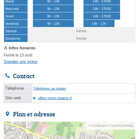
Mardi
9h - 13h
14h - 17h30
Mercredi
9h - 13h
14h - 17h30
Jeudi
9h - 13h
14h - 17h30
Vendredi
9h - 13h
14h - 17h
Samedi
Fermé
(15 août)
Dimanche
Fermé
Fermé le 15 août
Signaler une erreur
Contact
Téléphone
Téléphoner au notaire
Site web
office-spnot.notaires.fr
Plan et adresse
© contributeurs OpenStreetMap