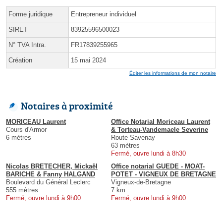
Forme juridique
Entrepreneur individuel
SIRET
83925596500023
N° TVA Intra.
FR17839255965
Création
15 mai 2024
Éditer les informations de mon notaire
Notaires à proximité
MORICEAU Laurent
Office Notarial Moriceau Laurent
Cours d'Armor
& Torteau-Vandemaele Severine
6 mètres
Route Savenay
63 mètres
Fermé, ouvre lundi à 8h30
Nicolas BRETECHER, Mickaël
Office notarial GUEDE - MOAT-
BARICHE & Fanny HALGAND
POTET - VIGNEUX DE BRETAGNE
Boulevard du Général Leclerc
Vigneux-de-Bretagne
555 mètres
7 km
Fermé, ouvre lundi à 9h00
Fermé, ouvre lundi à 9h00