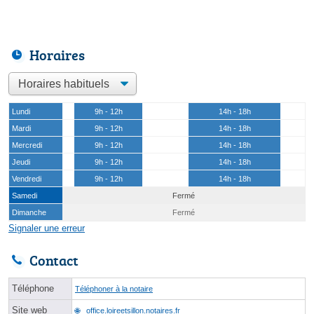
Horaires
Lundi
9h - 12h
14h - 18h
Mardi
9h - 12h
14h - 18h
Mercredi
9h - 12h
14h - 18h
Jeudi
9h - 12h
14h - 18h
Vendredi
9h - 12h
14h - 18h
Samedi
Fermé
Dimanche
Fermé
Signaler une erreur
Contact
Téléphone
Téléphoner à la notaire
Site web
office.loireetsillon.notaires.fr