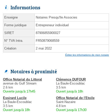
Informations
Enseigne
Notaires Presqu'Ile Associes
Forme juridique
Entrepreneur individuel
SIRET
87906855900027
N° TVA Intra.
FR50879068559
Création
2 mai 2022
Éditer les informations de mon notaire
Notaires à proximité
Office Notarial du Littoral
Clémence DUFOUR
avenue du Gulf Stream
La Baule-Escoublac
2.6 km
3.5 km
Ouverte jusqu'à 17h45
Ouvert jusqu'à 18h
Essirard Lucile
Office Notarial de l'Etoile
La Baule-Escoublac
Saint-Nazaire
3.5 km
4.8 km
Ouvert jusqu'à 18h
Ouvert jusqu'à 17h30