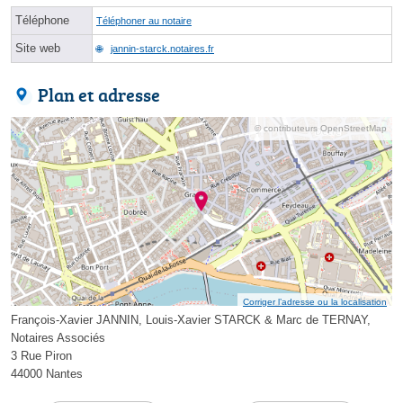
Téléphone
Téléphoner au notaire
Site web
jannin-starck.notaires.fr
Plan et adresse
© contributeurs OpenStreetMap
Corriger l’adresse ou la localisation
François-Xavier JANNIN, Louis-Xavier STARCK & Marc de TERNAY,
Notaires Associés
3 Rue Piron
44000 Nantes