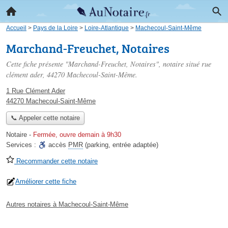
Accueil
>
Pays de la Loire
>
Loire-Atlantique
>
Machecoul-Saint-Même
Marchand-Freuchet, Notaires
Cette fiche présente "Marchand-Freuchet, Notaires", notaire situé
rue
clément ader
, 44270 Machecoul-Saint-Même.
1 Rue Clément Ader
44270 Machecoul-Saint-Même
📞 Appeler cette notaire
Notaire
-
Fermée, ouvre demain à 9h30
Services :
accès
PMR
(parking, entrée adaptée)
Recommander cette notaire
Améliorer cette fiche
Autres notaires à Machecoul-Saint-Même