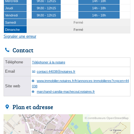
Mercredi
9h30 - 12h15
14h - 18h
Jeudi
9h30 - 12h15
14h - 18h
Vendredi
9h30 - 12h15
14h - 18h
Samedi
Fermé
Dimanche
Fermé
Signaler une erreur
Contact
Téléphone
Téléphoner à la notaire
Email
contact.44038ⓐnotaires.fr
www.immobilier.notaires.fr/fr/annonces-immobilieres?crpcen=44
Site web
038
marchand-candia-machecoul.notaires.fr
Plan et adresse
© contributeurs OpenStreetMap