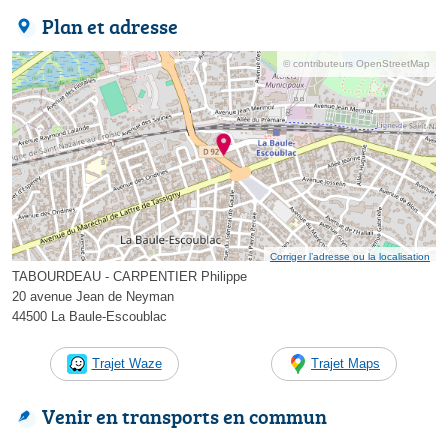
Plan et adresse
© contributeurs OpenStreetMap
Corriger l’adresse ou la localisation
TABOURDEAU - CARPENTIER Philippe
20 avenue Jean de Neyman
44500 La Baule-Escoublac
Trajet Waze
Trajet Maps
Venir en transports en commun