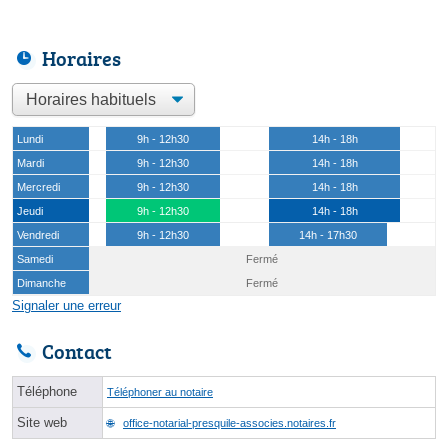
Horaires
Lundi
9h - 12h30
14h - 18h
Mardi
9h - 12h30
14h - 18h
Mercredi
9h - 12h30
14h - 18h
Jeudi
9h - 12h30
14h - 18h
Vendredi
9h - 12h30
14h - 17h30
Samedi
Fermé
Dimanche
Fermé
Signaler une erreur
Contact
Téléphone
Téléphoner au notaire
Site web
office-notarial-presquile-associes.notaires.fr