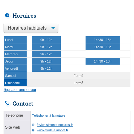
Horaires
Lundi
9h - 12h
14h30 - 18h
Mardi
9h - 12h
14h30 - 18h
Mercredi
9h - 12h
Jeudi
9h - 12h
14h30 - 18h
Vendredi
9h - 12h
Samedi
Fermé
Dimanche
Fermé
Signaler une erreur
Contact
Téléphone
Téléphoner à la notaire
favier-simonet.notaires.fr
Site web
www.etude-simonet.fr