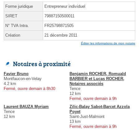
Forme juridique
Entrepreneur individuel
SIRET
79887150500011
N° TVA Intra.
FR25798871505
Création
21 décembre 2011
Éditer les informations de mon notaire
Notaires à proximité
Favier Bruno
Benjamin ROCHER, Romuald
Montfaucon-en-Velay
BARBIER et Lucas ROCHER,
4.2 km
Notaires associés
Fermé, ouvre demain à 8h30
Tence
12 km
Fermé, ouvre demain à 9h
Laurent BAUZA Myriam
Zilic-Balay Sabot-Barcet Azzola
Tence
Poyet
12 km
Saint-Just-Malmont
13 km
Fermé, ouvre demain à 9h