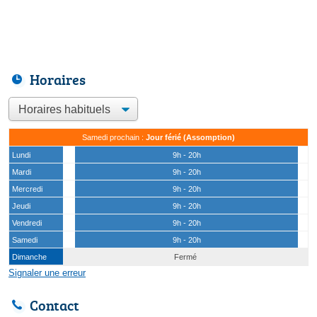
Horaires
Samedi prochain :
Jour férié (Assomption)
Lundi
9h - 20h
Mardi
9h - 20h
Mercredi
9h - 20h
Jeudi
9h - 20h
Vendredi
9h - 20h
Samedi
9h - 20h
Dimanche
Fermé
Signaler une erreur
Contact