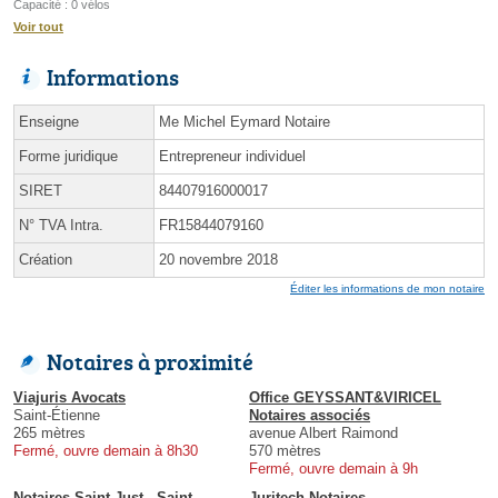
Capacité : 0 vélos
Voir tout
Informations
Enseigne
Me Michel Eymard Notaire
Forme juridique
Entrepreneur individuel
SIRET
84407916000017
N° TVA Intra.
FR15844079160
Création
20 novembre 2018
Éditer les informations de mon notaire
Notaires à proximité
Viajuris Avocats
Office GEYSSANT&VIRICEL
Saint-Étienne
Notaires associés
265 mètres
avenue Albert Raimond
Fermé, ouvre demain à 8h30
570 mètres
Fermé, ouvre demain à 9h
Notaires Saint Just - Saint
Juritech Notaires