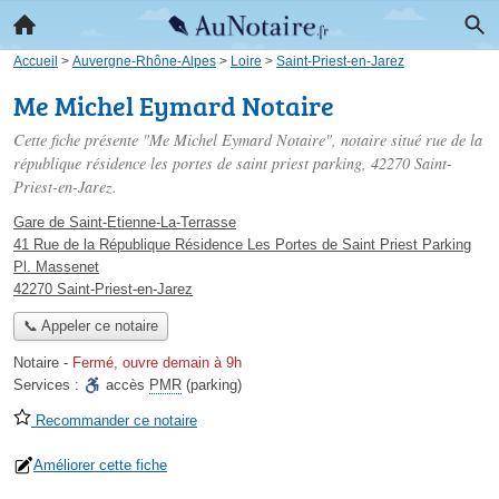
Accueil
>
Auvergne-Rhône-Alpes
>
Loire
>
Saint-Priest-en-Jarez
Me Michel Eymard Notaire
Cette fiche présente "Me Michel Eymard Notaire", notaire situé
rue de la
république résidence les portes de saint priest parking
, 42270 Saint-
Priest-en-Jarez.
Gare de Saint-Etienne-La-Terrasse
41 Rue de la République Résidence Les Portes de Saint Priest Parking
Pl. Massenet
42270 Saint-Priest-en-Jarez
📞 Appeler ce notaire
Notaire
-
Fermé, ouvre demain à 9h
Services :
accès
PMR
(parking)
Recommander ce notaire
Améliorer cette fiche