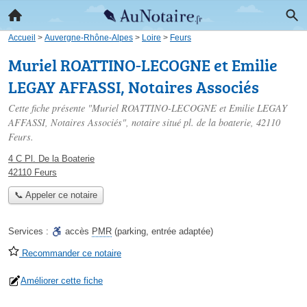
Accueil
>
Auvergne-Rhône-Alpes
>
Loire
>
Feurs
Muriel ROATTINO-LECOGNE et Emilie
LEGAY AFFASSI, Notaires Associés
Cette fiche présente "Muriel ROATTINO-LECOGNE et Emilie LEGAY
AFFASSI, Notaires Associés", notaire situé
pl. de la boaterie
, 42110
Feurs.
4 C Pl. De la Boaterie
42110 Feurs
📞 Appeler ce notaire
Services :
accès
PMR
(parking, entrée adaptée)
Recommander ce notaire
Améliorer cette fiche