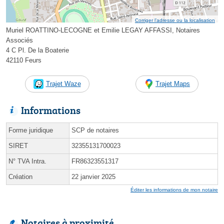
Corriger l’adresse ou la localisation
Muriel ROATTINO-LECOGNE et Emilie LEGAY AFFASSI, Notaires
Associés
4 C Pl. De la Boaterie
42110 Feurs
Trajet Waze
Trajet Maps
Informations
Forme juridique
SCP de notaires
SIRET
32355131700023
N° TVA Intra.
FR86323551317
Création
22 janvier 2025
Éditer les informations de mon notaire
Notaires à proximité