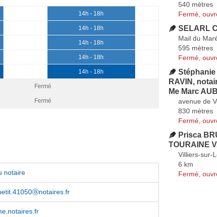
540 mètres
Fermé, ouvr
14h - 18h
SELARL Ca
14h - 18h
Mail du Maré
14h - 18h
595 mètres
Fermé, ouvr
14h - 18h
Stéphani
14h - 18h
RAVIN, notai
Fermé
Me Marc AU
avenue de V
Fermé
830 mètres
Fermé, ouvr
Prisca BR
TOURAINE V
Villiers-sur-L
6 km
 notaire
Fermé, ouvr
petit.41050ⓐnotaires.fr
e.notaires.fr