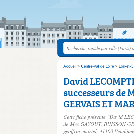
Accueil
>
Centre-Val de Loire
>
Loir-et-C
David LECOMPTE
successeurs de 
GERVAIS ET MA
Cette fiche présente "David 
de Mes GAYOUT, BUISSON GER
geoffroy martel
, 41100 Vendôme