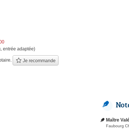
h00
, entrée adaptée)
taire.
Je recommande
Not
Maître Va
Faubourg Ch