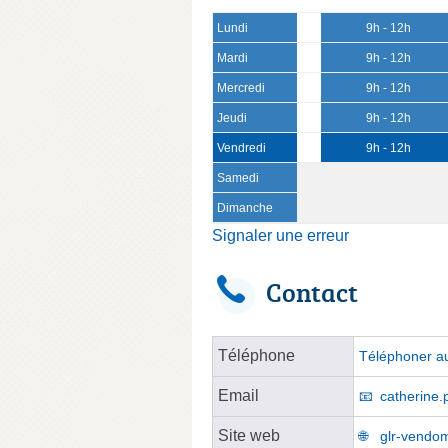
Lundi
9h - 12h
Mardi
9h - 12h
Mercredi
9h - 12h
Jeudi
9h - 12h
Vendredi
9h - 12h
Samedi
Dimanche
Signaler une erreur
Contact
Téléphone
Téléphoner au
Email
catherine.
Site web
glr-vendom