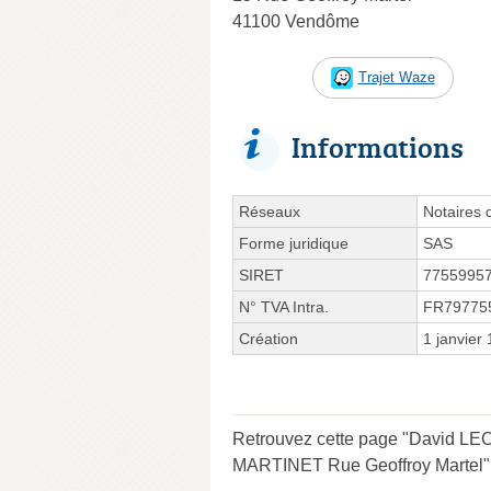
41100 Vendôme
Trajet Waze
Informations
Réseaux
Notaires 
Forme juridique
SAS
SIRET
7755995
N° TVA Intra.
FR79775
Création
1 janvier
Retrouvez cette page "David
MARTINET Rue Geoffroy Martel" e