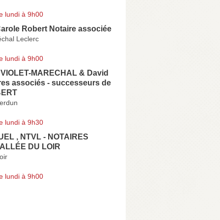
e lundi à 9h00
role Robert Notaire associée
chal Leclerc
e lundi à 9h00
e VIOLET-MARECHAL & David
res associés - successeurs de
BERT
erdun
e lundi à 9h30
UEL , NTVL - NOTAIRES
ALLÉE DU LOIR
oir
e lundi à 9h00