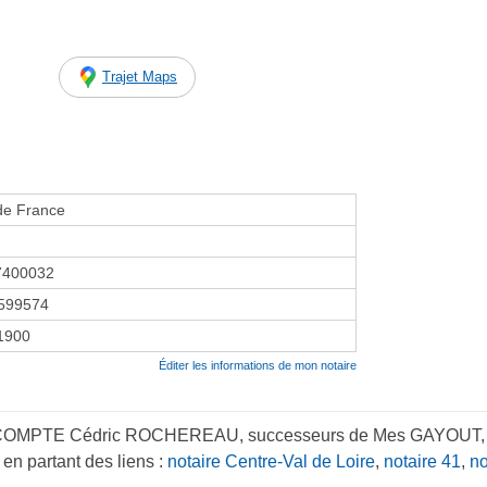
Trajet Maps
de France
7400032
599574
 1900
Éditer les informations de mon notaire
 LECOMPTE Cédric ROCHEREAU, successeurs de Mes GAYOU
n partant des liens :
notaire Centre-Val de Loire
,
notaire 41
,
n