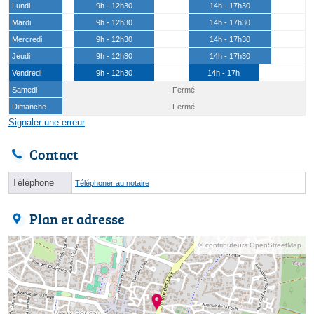
Lundi
9h - 12h30
14h - 17h30
Mardi
9h - 12h30
14h - 17h30
Mercredi
9h - 12h30
14h - 17h30
Jeudi
9h - 12h30
14h - 17h30
Vendredi
9h - 12h30
14h - 17h
Samedi
Fermé
Dimanche
Fermé
Signaler une erreur
Contact
Téléphone
Téléphoner au notaire
Plan et adresse
© contributeurs OpenStreetMap