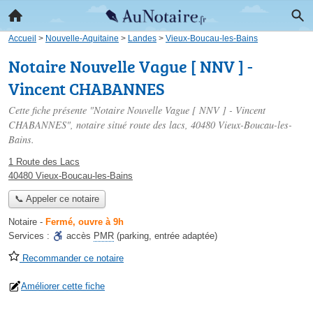
Accueil
>
Nouvelle-Aquitaine
>
Landes
>
Vieux-Boucau-les-Bains
Notaire Nouvelle Vague [ NNV ] -
Vincent CHABANNES
Cette fiche présente "Notaire Nouvelle Vague [ NNV ] - Vincent
CHABANNES", notaire situé
route des lacs
, 40480 Vieux-Boucau-les-
Bains.
1 Route des Lacs
40480 Vieux-Boucau-les-Bains
📞 Appeler ce notaire
Notaire
-
Fermé, ouvre à 9h
Services :
accès
PMR
(parking, entrée adaptée)
Recommander ce notaire
Améliorer cette fiche