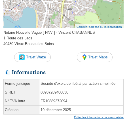
Corriger l’adresse ou la localisation
Notaire Nouvelle Vague [ NNV ] - Vincent CHABANNES
1 Route des Lacs
40480 Vieux-Boucau-les-Bains
Trajet Waze
Trajet Maps
Informations
Forme juridique
Société d'exercice libéral par action simplifiée
SIRET
88937269400030
N° TVA Intra.
FR10889372694
Création
19 décembre 2025
Éditer les informations de mon notaire