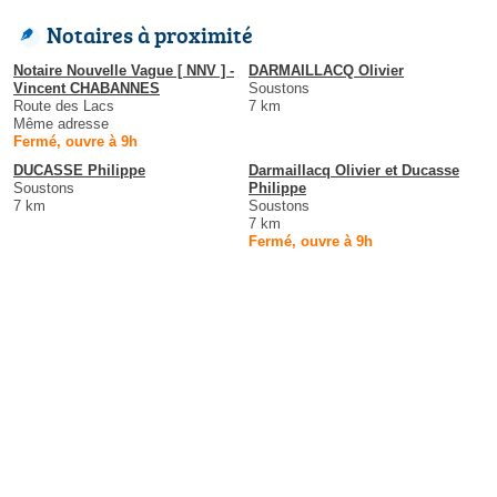
Notaires à proximité
Notaire Nouvelle Vague [ NNV ] -
DARMAILLACQ Olivier
Vincent CHABANNES
Soustons
Route des Lacs
7 km
Même adresse
Fermé, ouvre à 9h
DUCASSE Philippe
Darmaillacq Olivier et Ducasse
Soustons
Philippe
7 km
Soustons
7 km
Fermé, ouvre à 9h