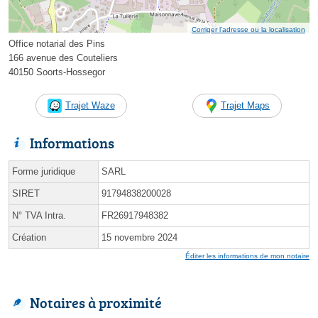
Corriger l’adresse ou la localisation
Office notarial des Pins
166 avenue des Couteliers
40150 Soorts-Hossegor
Trajet Waze
Trajet Maps
Informations
Forme juridique
SARL
SIRET
91794838200028
N° TVA Intra.
FR26917948382
Création
15 novembre 2024
Éditer les informations de mon notaire
Notaires à proximité