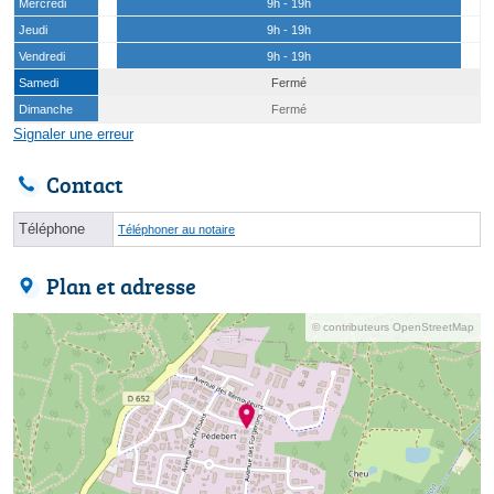
Mercredi
9h - 19h
Jeudi
9h - 19h
Vendredi
9h - 19h
Samedi
Fermé
Dimanche
Fermé
Signaler une erreur
Contact
Téléphone
Téléphoner au notaire
Plan et adresse
© contributeurs OpenStreetMap