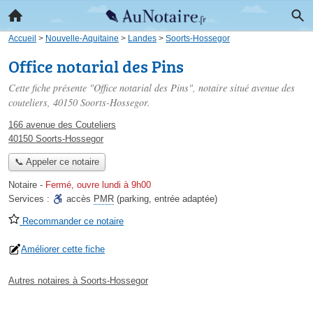
Accueil
>
Nouvelle-Aquitaine
>
Landes
>
Soorts-Hossegor
Office notarial des Pins
Cette fiche présente "Office notarial des Pins", notaire situé
avenue des
couteliers
, 40150 Soorts-Hossegor.
166 avenue des Couteliers
40150 Soorts-Hossegor
📞 Appeler ce notaire
Notaire
-
Fermé, ouvre lundi à 9h00
Services :
accès
PMR
(parking, entrée adaptée)
Recommander ce notaire
Améliorer cette fiche
Autres notaires à Soorts-Hossegor