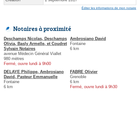
Éditer les informations de mon notaire
Notaires à proximité
Deschamps Nicolas, Deschamps
Ambrosiano David
Olivia, Basly Armelle, et Coudret
Fontaine
Sylvain Notaires
6 km
avenue Médecin Général Viallet
980 mètres
Fermé, ouvre lundi à 9h00
DELAYE Philippe, Ambrosiano
FABRE Olivier
David, Pasteur Emmanuelle
Grenoble
Fontaine
6 km
6 km
Fermé, ouvre lundi à 9h30