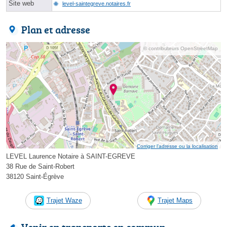
Site web
level-saintegreve.notaires.fr
Plan et adresse
© contributeurs OpenStreetMap
Corriger l’adresse ou la localisation
LEVEL Laurence Notaire à SAINT-EGREVE
38 Rue de Saint-Robert
38120 Saint-Égrève
Trajet Waze
Trajet Maps