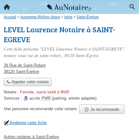
Accueil
>
Auvergne-Rhône-Alpes
>
Isère
>
Saint-Égrève
LEVEL Laurence Notaire à SAINT-
EGREVE
Cette fiche présente "LEVEL Laurence Notaire à SAINT-EGREVE",
notaire situé
rue de saint-robert
, 38120 Saint-Égrève.
38 Rue de Saint-Robert
38120 Saint-Égrève
📞 Appeler cette notaire
Notaire
-
Fermée, ouvre lundi à 9h00
Services :
accès
PMR
(parking, entrée adaptée)
Une personne
recommande
cette notaire.
Je recommande
Améliorer cette fiche
Autres notaires à Saint-Égrève