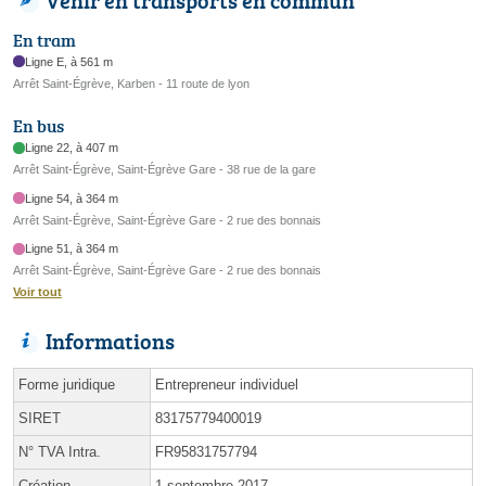
Venir en transports en commun
En tram
Ligne E, à 561 m
Arrêt Saint-Égrève, Karben - 11 route de lyon
En bus
Ligne 22, à 407 m
Arrêt Saint-Égrève, Saint-Égrève Gare - 38 rue de la gare
Ligne 54, à 364 m
Arrêt Saint-Égrève, Saint-Égrève Gare - 2 rue des bonnais
Ligne 51, à 364 m
Arrêt Saint-Égrève, Saint-Égrève Gare - 2 rue des bonnais
Voir tout
Informations
Forme juridique
Entrepreneur individuel
SIRET
83175779400019
N° TVA Intra.
FR95831757794
Création
1 septembre 2017