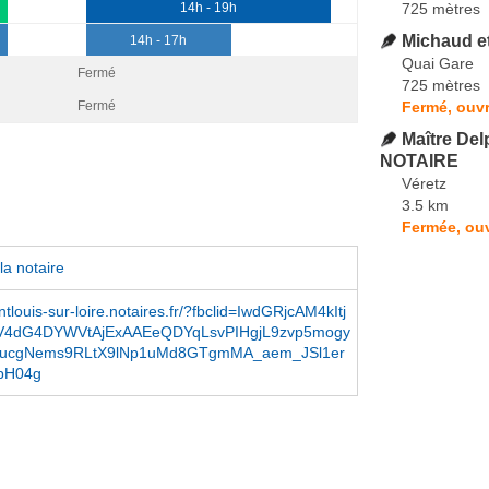
725 mètres
14h - 19h
Michaud e
14h - 17h
Quai Gare
Fermé
725 mètres
Fermé, ouvr
Fermé
Maître De
NOTAIRE
Véretz
3.5 km
Fermée, ouv
la notaire
tlouis-sur-loire.notaires.fr/?fbclid=IwdGRjcAM4kItj
V4dG4DYWVtAjExAAEeQDYqLsvPIHgjL9zvp5mogy
ucgNems9RLtX9lNp1uMd8GTgmMA_aem_JSl1er
bH04g