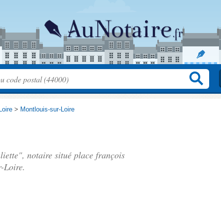
Loire
>
Montlouis-sur-Loire
iette", notaire situé
place françois
-Loire.