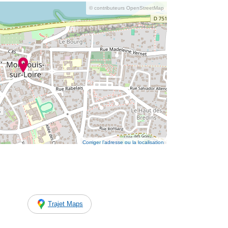
© contributeurs OpenStreetMap
Corriger l’adresse ou la localisation
Trajet Maps