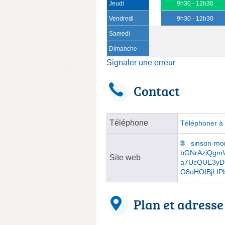
Jeudi
9h30 - 12h30
Vendredi
9h30 - 12h30
Samedi
Dimanche
Signaler une erreur
Contact
Téléphone
Téléphoner à 
sinson-mon
bGNrAziQgm
Site web
a7UcQUE3yD
O8oHOIBjLIP
Plan et adresse