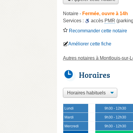
Notaire
-
Fermée, ouvre à 14h
Services :
accès
PMR
(parkin
Recommander cette notaire
Améliorer cette fiche
Autres notaires à Montlouis-sur-L
Horaires
Lundi
9h30 - 12h30
Mardi
9h30 - 12h30
Mercredi
9h30 - 12h30