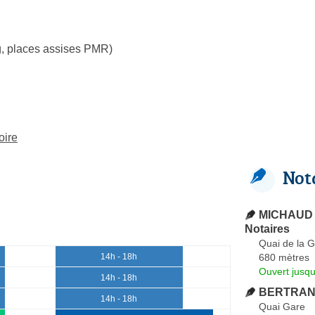
g, places assises PMR)
oire
Not
MICHAUD B
Notaires
Quai de la 
680 mètres
14h - 18h
Ouvert jusqu
14h - 18h
BERTRAND
14h - 18h
Quai Gare