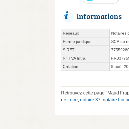
Informations
Réseaux
Notaires 
Forme juridique
SCP de no
SIRET
7755928
N° TVA Intra.
FR33775
Création
9 août 2
Retrouvez cette page "Maud Frappa
de Loire
,
notaire 37
,
notaire Loch