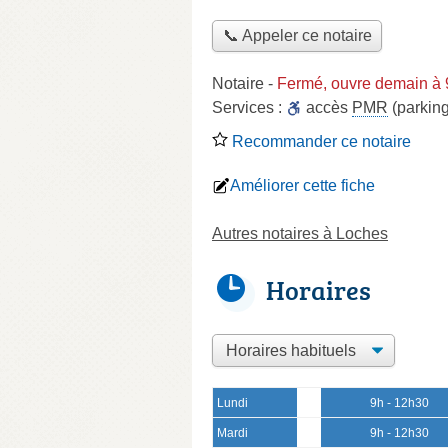
📞 Appeler ce notaire
Notaire
-
Fermé, ouvre demain à 
Services :
accès
PMR
(parking
Recommander ce notaire
Améliorer cette fiche
Autres notaires à Loches
Horaires
Lundi
9h - 12h30
Mardi
9h - 12h30