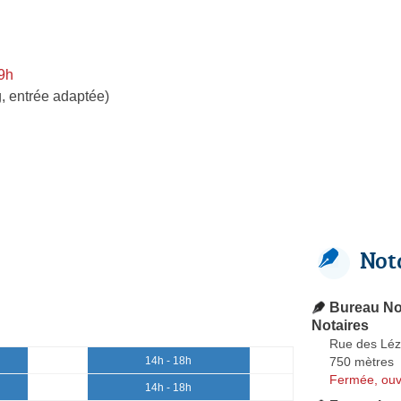
9h
, entrée adaptée)
Not
Bureau No
Notaires
Rue des Léz
750 mètres
14h - 18h
Fermée, ouv
14h - 18h