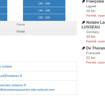
François
14h - 18h
Ligueil
16 km
14h - 18h
Fermé, ouvr
14h - 18h
Notaire La
Fermé
LUSSEAU
Cormery
Fermé
20 km
Fermé, ouvr
De Thora
Francueil
22 km
Fermé, ouvr
 notaire
udⓐnotaires.fr
ssocies.notaires.fr
illotnotairesassocies.site-solocal.com