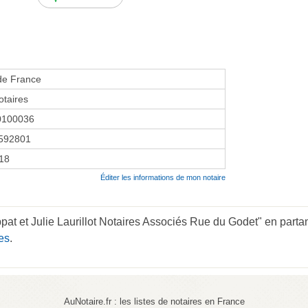
de France
taires
0100036
592801
018
Éditer les informations de mon notaire
t et Julie Laurillot Notaires Associés Rue du Godet" en partan
es
.
AuNotaire.fr : les listes de notaires en France