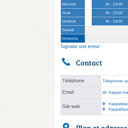
Mercredi
9h - 12h30
Jeudi
9h - 12h30
Vendredi
9h - 12h30
Samedi
Dimanche
Signaler une erreur
Contact
Téléphone
Téléphoner au
Email
frappat.ma
frappateta
Site web
frappatlaur
Plan et adresse