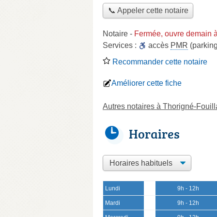
📞 Appeler cette notaire
Notaire
-
Fermée, ouvre demain 
Services :
accès
PMR
(parking
Recommander cette notaire
Améliorer cette fiche
Autres notaires à Thorigné-Fouill
Horaires
Lundi
9h - 12h
Mardi
9h - 12h