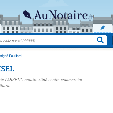
rigné-Fouillard
ISEL
rie LOISEL", notaire situé
centre commercial
llard.