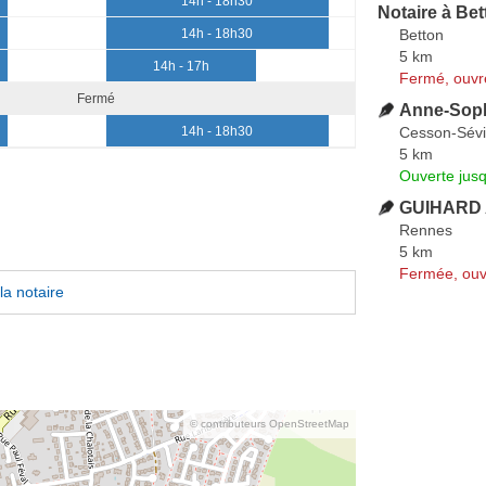
14h - 18h30
Notaire à Bet
Betton
14h - 18h30
5 km
14h - 17h
Fermé, ouvr
Fermé
Anne-Soph
Cesson-Sév
14h - 18h30
5 km
Ouverte jus
GUIHARD 
Rennes
5 km
Fermée, ouv
la notaire
© contributeurs OpenStreetMap