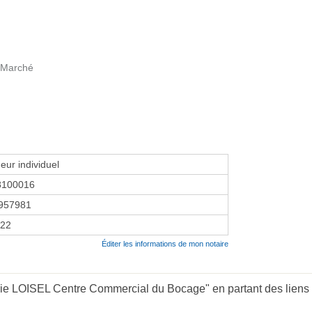
u Marché
eur individuel
8100016
957981
022
Éditer les informations de mon notaire
rie LOISEL Centre Commercial du Bocage" en partant des liens