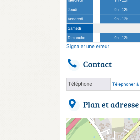
Mercredi
9h - 12h
Jeudi
9h - 12h
Vendredi
9h - 12h
Samedi
Dimanche
9h - 12h
Signaler une erreur
Contact
Téléphone
Téléphoner à 
Plan et adresse