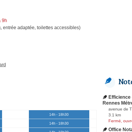
à 9h
, entrée adaptée, toilettes accessibles)
ard
Not
Efficience 
Rennes Métr
avenue de T
3.1 km
14h - 18h30
Fermé, ouvr
14h - 18h30
Office Not