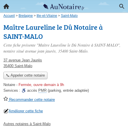
Accueil
>
Bretagne
>
Ille-et-Vilaine
>
Saint-Malo
Maître Laureline le Dû Notaire à
SAINT-MALO
Cette fiche présente "Maître Laureline le Dû Notaire à SAINT-MALO",
notaire situé
avenue jean jaurès
, 35400 Saint-Malo.
37 avenue Jean Jaurès
35400 Saint-Malo
📞 Appeler cette notaire
Notaire
-
Fermée, ouvre demain à 9h
Services :
accès
PMR
(parking, entrée adaptée)
Recommander cette notaire
Améliorer cette fiche
Autres notaires à Saint-Malo