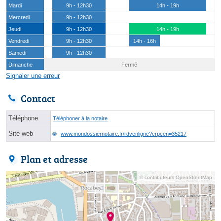
Mardi
9h - 12h30
14h - 19h
Mercredi
9h - 12h30
Jeudi
9h - 12h30
14h - 19h
Vendredi
9h - 12h30
14h - 16h
Samedi
9h - 12h30
Dimanche
Fermé
Signaler une erreur
Contact
Téléphone
Téléphoner à la notaire
Site web
www.mondossiernotaire.fr/rdvenligne?crpcen=35217
Plan et adresse
© contributeurs OpenStreetMap