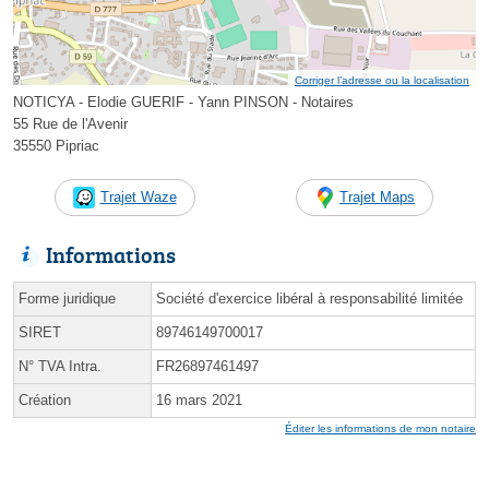
Corriger l’adresse ou la localisation
NOTICYA - Elodie GUERIF - Yann PINSON - Notaires
55 Rue de l'Avenir
35550 Pipriac
Trajet Waze
Trajet Maps
Informations
Forme juridique
Société d'exercice libéral à responsabilité limitée
SIRET
89746149700017
N° TVA Intra.
FR26897461497
Création
16 mars 2021
Éditer les informations de mon notaire