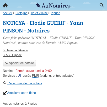
Accueil
>
Bretagne
>
Ille-et-Vilaine
>
Pipriac
NOTICYA - Elodie GUERIF - Yann
PINSON - Notaires
Cette fiche présente "NOTICYA - Elodie GUERIF - Yann PINSON -
Notaires", notaire situé
rue de l'avenir
, 35550 Pipriac.
55 Rue de l'Avenir
35550 Pipriac
📞 Appeler ce notaire
Notaire
-
Fermé, ouvre lundi à 9h00
Services :
accès
PMR
(parking, entrée adaptée)
Recommander ce notaire
Améliorer cette fiche
Autres notaires à Pipriac