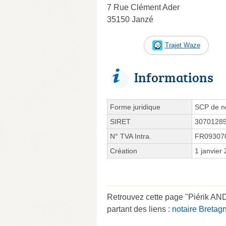
7 Rue Clément Ader
35150 Janzé
Trajet Waze
Informations
Forme juridique
SCP de no
SIRET
3070128
N° TVA Intra.
FR09307
Création
1 janvier
Retrouvez cette page "Piérik AN
partant des liens :
notaire Bretag