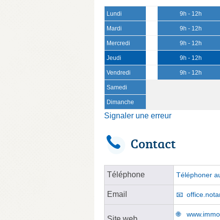
Lundi
9h - 12h
Mardi
9h - 12h
Mercredi
9h - 12h
Jeudi
9h - 12h
Vendredi
9h - 12h
Samedi
Dimanche
Signaler une erreur
Contact
Téléphone
Téléphoner au
Email
office.nota
www.immo
Site web