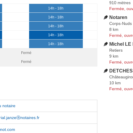
910 mètres
Fermée, ouv
14h - 18h
Notaren
14h - 18h
Corps-Nuds
14h - 18h
8 km
Fermé, ouvr
14h - 18h
Michel LE
14h - 18h
Retiers
Fermé
9 km
Fermé, ouvr
Fermé
DETCHES
Châteaugiro
10 km
Fermé, ouvr
 notaire
rial.janzeⓐnotaires.fr
not.com