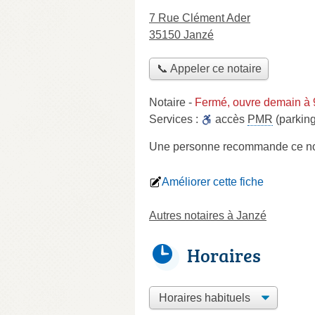
7 Rue Clément Ader
35150 Janzé
📞 Appeler ce notaire
Notaire
-
Fermé, ouvre demain à 
Services :
accès
PMR
(parking
Une personne
recommande
ce no
Améliorer cette fiche
Autres notaires à Janzé
Horaires