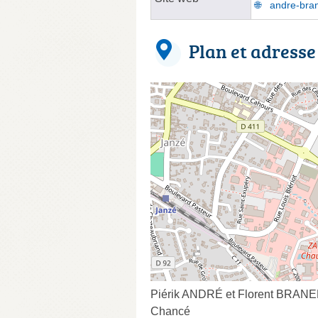
andre-bran
Plan et adresse
Piérik ANDRÉ et Florent BRANELL
Chancé