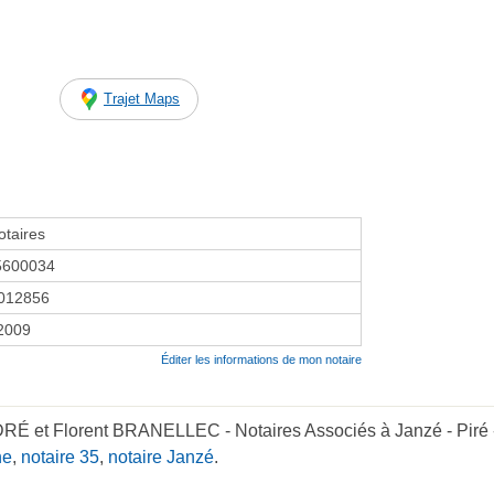
Trajet Maps
taires
5600034
012856
 2009
Éditer les informations de mon notaire
DRÉ et Florent BRANELLEC - Notaires Associés à Janzé - Piré
ne
,
notaire 35
,
notaire Janzé
.