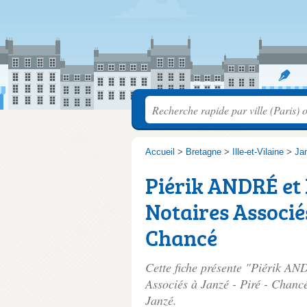
Accueil
>
Bretagne
>
Ille-et-Vilaine
>
Ja
Piérik ANDRÉ et
Notaires Associés
Chancé
Cette fiche présente "Piérik A
Associés à Janzé - Piré - Chancé
Janzé.