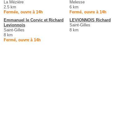
La Mézière
Melesse
2.5 km
6 km
Fermée, ouvre à 14h
Fermé, ouvre à 14h
Emmanuel le Corvic et Richard
LEVIONNOIS Richard
Levionnois
Saint-Gilles
Saint-Gilles
8 km
8 km
Fermé, ouvre à 14h