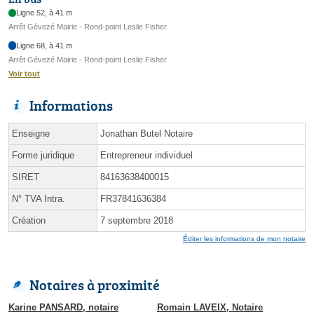
Ligne 52, à 41 m
Arrêt Gévezé Mairie - Rond-point Leslie Fisher
Ligne 68, à 41 m
Arrêt Gévezé Mairie - Rond-point Leslie Fisher
Voir tout
Informations
Enseigne
Jonathan Butel Notaire
Forme juridique
Entrepreneur individuel
SIRET
84163638400015
N° TVA Intra.
FR37841636384
Création
7 septembre 2018
Éditer les informations de mon notaire
Notaires à proximité
Karine PANSARD, notaire
Romain LAVEIX, Notaire