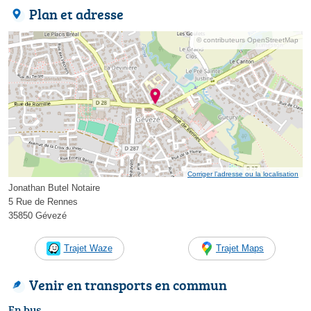
Plan et adresse
© contributeurs OpenStreetMap
Corriger l’adresse ou la localisation
Jonathan Butel Notaire
5 Rue de Rennes
35850 Gévezé
Trajet Waze
Trajet Maps
Venir en transports en commun
En bus