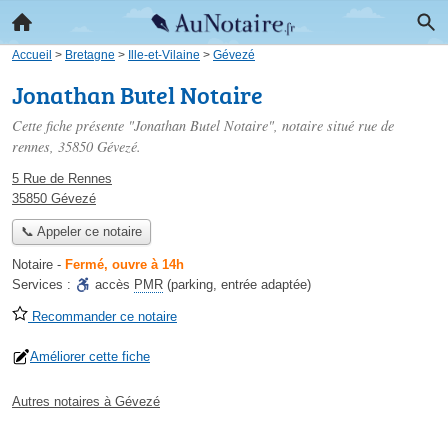
Accueil
>
Bretagne
>
Ille-et-Vilaine
>
Gévezé
Jonathan Butel Notaire
Cette fiche présente "Jonathan Butel Notaire", notaire situé
rue de
rennes
, 35850 Gévezé.
5 Rue de Rennes
35850 Gévezé
📞 Appeler ce notaire
Notaire
-
Fermé, ouvre à 14h
Services :
accès
PMR
(parking, entrée adaptée)
Recommander ce notaire
Améliorer cette fiche
Autres notaires à Gévezé