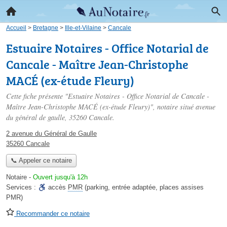
Accueil
>
Bretagne
>
Ille-et-Vilaine
>
Cancale
Estuaire Notaires - Office Notarial de
Cancale - Maître Jean-Christophe
MACÉ (ex-étude Fleury)
Cette fiche présente "Estuaire Notaires - Office Notarial de Cancale -
Maître Jean-Christophe MACÉ (ex-étude Fleury)", notaire situé
avenue
du général de gaulle
, 35260 Cancale.
2 avenue du Général de Gaulle
35260 Cancale
📞 Appeler ce notaire
Notaire
-
Ouvert jusqu'à 12h
Services :
accès
PMR
(parking, entrée adaptée, places assises
PMR)
Recommander ce notaire