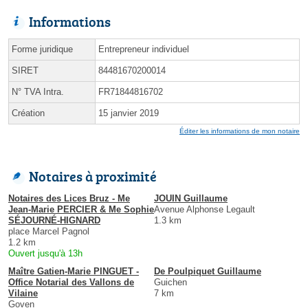
Informations
Forme juridique
Entrepreneur individuel
SIRET
84481670200014
N° TVA Intra.
FR71844816702
Création
15 janvier 2019
Éditer les informations de mon notaire
Notaires à proximité
Notaires des Lices Bruz - Me
JOUIN Guillaume
Jean-Marie PERCIER & Me Sophie
Avenue Alphonse Legault
SÉJOURNÉ-HIGNARD
1.3 km
place Marcel Pagnol
1.2 km
Ouvert jusqu'à 13h
Maître Gatien-Marie PINGUET -
De Poulpiquet Guillaume
Office Notarial des Vallons de
Guichen
Vilaine
7 km
Goven