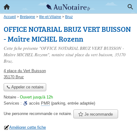
Accueil
>
Bretagne
>
Ille-et-Vilaine
>
Bruz
OFFICE NOTARIAL BRUZ VERT BUISSON
- Maître MICHEL Rozenn
Cette fiche présente "OFFICE NOTARIAL BRUZ VERT BUISSON -
Maître MICHEL Rozenn", notaire situé
place du vert buisson
, 35170
Bruz.
4 place du Vert Buisson
35170 Bruz
📞 Appeler ce notaire
Notaire
-
Ouvert jusqu'à 12h
Services :
accès
PMR
(parking, entrée adaptée)
Une personne
recommande
ce notaire.
Je recommande
Améliorer cette fiche