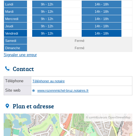
Lundi
9h - 12h
14h - 18h
Mardi
9h - 12h
14h - 18h
Mercredi
9h - 12h
14h - 18h
Jeudi
9h - 12h
14h - 18h
Vendredi
9h - 12h
14h - 18h
Samedi
Fermé
Dimanche
Fermé
Signaler une erreur
Contact
Téléphone
Téléphoner au notaire
Site web
www.rozennmichel-bruz.notaires.fr
Plan et adresse
© contributeurs OpenStreetMap