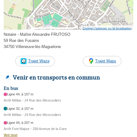
Corriger l’adresse ou la localisation
Notaire - Maître Alexandre FRUTOSO
59 Rue des Fusains
34750 Villeneuve-lès-Maguelone
Trajet Waze
Trajet Maps
Venir en transports en commun
En bus
Ligne 44, à 157 m
Arrêt Mélias - 24 Rue des Micocouliers
Ligne 32, à 157 m
Arrêt Mélias - 24 Rue des Micocouliers
Ligne 44, à 207 m
Arrêt Font Majour - 258 Avenue de la Gare
Voir tout