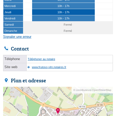
Mercredi
10h - 17h
Jeudi
10h - 17h
Vendredi
10h - 17h
Samedi
Fermé
Dimanche
Fermé
Signaler une erreur
Contact
Téléphone
Téléphoner au notaire
Site web
www.frutoso-vlm.notaires.fr
Plan et adresse
© contributeurs OpenStreetMap