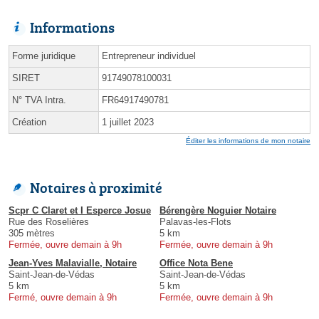
Informations
Forme juridique
Entrepreneur individuel
SIRET
91749078100031
N° TVA Intra.
FR64917490781
Création
1 juillet 2023
Éditer les informations de mon notaire
Notaires à proximité
Scpr C Claret et I Esperce Josue
Bérengère Noguier Notaire
Rue des Roselières
Palavas-les-Flots
305 mètres
5 km
Fermée, ouvre demain à 9h
Fermée, ouvre demain à 9h
Jean-Yves Malavialle, Notaire
Office Nota Bene
Saint-Jean-de-Védas
Saint-Jean-de-Védas
5 km
5 km
Fermé, ouvre demain à 9h
Fermée, ouvre demain à 9h