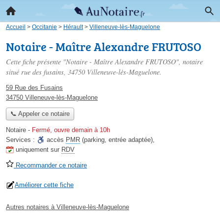
Accueil
>
Occitanie
>
Hérault
>
Villeneuve-lès-Maguelone
Notaire - Maître Alexandre FRUTOSO
Cette fiche présente "Notaire - Maître Alexandre FRUTOSO", notaire
situé
rue des fusains
, 34750 Villeneuve-lès-Maguelone.
59 Rue des Fusains
34750 Villeneuve-lès-Maguelone
📞 Appeler ce notaire
Notaire
-
Fermé, ouvre demain à 10h
Services :
accès
PMR
(parking, entrée adaptée)
,
uniquement sur
RDV
Recommander ce notaire
Améliorer cette fiche
Autres notaires à Villeneuve-lès-Maguelone