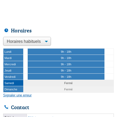
Horaires
Lundi
9h - 18h
Mardi
9h - 18h
Mercredi
9h - 18h
Jeudi
9h - 18h
Vendredi
9h - 18h
Samedi
Fermé
Dimanche
Fermé
Signaler une erreur
Contact