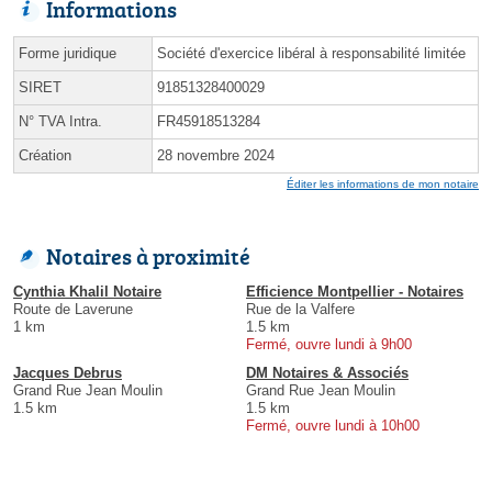
Informations
Forme juridique
Société d'exercice libéral à responsabilité limitée
SIRET
91851328400029
N° TVA Intra.
FR45918513284
Création
28 novembre 2024
Éditer les informations de mon notaire
Notaires à proximité
Cynthia Khalil Notaire
Efficience Montpellier - Notaires
Route de Laverune
Rue de la Valfere
1 km
1.5 km
Fermé, ouvre lundi à 9h00
Jacques Debrus
DM Notaires & Associés
Grand Rue Jean Moulin
Grand Rue Jean Moulin
1.5 km
1.5 km
Fermé, ouvre lundi à 10h00