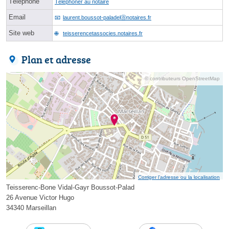
Téléphone
Téléphoner au notaire
Email
laurent.boussot-paladelⓐnotaires.fr
Site web
teisserencetassocies.notaires.fr
Plan et adresse
© contributeurs OpenStreetMap
Corriger l’adresse ou la localisation
Teisserenc-Bone Vidal-Gayr Boussot-Palad
26 Avenue Victor Hugo
34340 Marseillan