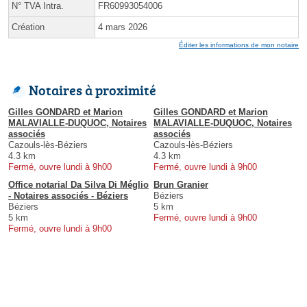
N° TVA Intra.
FR60993054006
Création
4 mars 2026
Éditer les informations de mon notaire
Notaires à proximité
Gilles GONDARD et Marion
Gilles GONDARD et Marion
MALAVIALLE-DUQUOC, Notaires
MALAVIALLE-DUQUOC, Notaires
associés
associés
Cazouls-lès-Béziers
Cazouls-lès-Béziers
4.3 km
4.3 km
Fermé, ouvre lundi à 9h00
Fermé, ouvre lundi à 9h00
Office notarial Da Silva Di Méglio
Brun Granier
- Notaires associés - Béziers
Béziers
Béziers
5 km
5 km
Fermé, ouvre lundi à 9h00
Fermé, ouvre lundi à 9h00