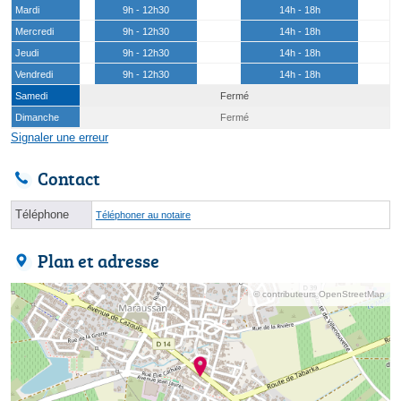
Mardi
9h - 12h30
14h - 18h
Mercredi
9h - 12h30
14h - 18h
Jeudi
9h - 12h30
14h - 18h
Vendredi
9h - 12h30
14h - 18h
Samedi
Fermé
Dimanche
Fermé
Signaler une erreur
Contact
Téléphone
Téléphoner au notaire
Plan et adresse
© contributeurs OpenStreetMap