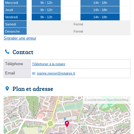
Mercredi
9h - 12h
14h - 18h
Jeudi
9h - 12h
14h - 18h
Vendredi
9h - 12h
14h - 18h
Samedi
Fermé
Dimanche
Fermé
Signaler une erreur
Contact
Téléphone
Téléphoner à la notaire
Email
marine.menonⓐnotaires.fr
Plan et adresse
© contributeurs OpenStreetMap