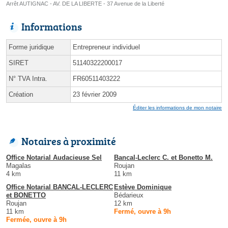
Arrêt AUTIGNAC - AV. DE LA LIBERTE - 37 Avenue de la Liberté
Informations
Forme juridique
Entrepreneur individuel
SIRET
51140322200017
N° TVA Intra.
FR60511403222
Création
23 février 2009
Éditer les informations de mon notaire
Notaires à proximité
Office Notarial Audacieuse Sel
Bancal-Leclerc C. et Bonetto M.
Magalas
Roujan
4 km
11 km
Office Notarial BANCAL-LECLERC
Estève Dominique
et BONETTO
Bédarieux
Roujan
12 km
11 km
Fermé, ouvre à 9h
Fermée, ouvre à 9h