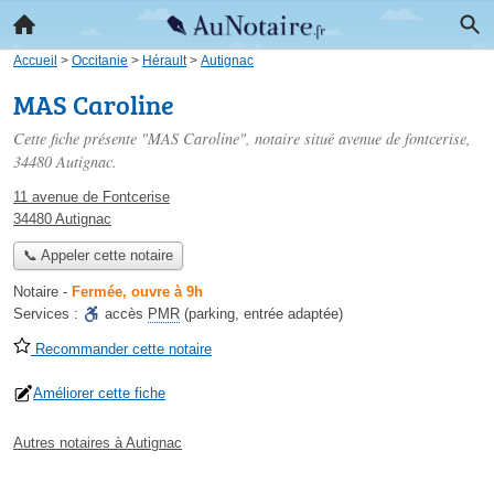
Accueil
>
Occitanie
>
Hérault
>
Autignac
MAS Caroline
Cette fiche présente "MAS Caroline", notaire situé
avenue de fontcerise
,
34480 Autignac.
11 avenue de Fontcerise
34480 Autignac
📞 Appeler cette notaire
Notaire
-
Fermée, ouvre à 9h
Services :
accès
PMR
(parking, entrée adaptée)
Recommander cette notaire
Améliorer cette fiche
Autres notaires à Autignac