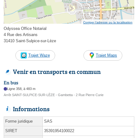
Corriger l’adresse ou la localisation
Odyssea Office Notarial
4 Rue des Artisans
31410 Saint-Sulpice-sur-Lèze
Trajet Waze
Trajet Maps
Venir en transports en commun
En bus
Ligne 358, à 483 m
Arrêt SAINT-SULPICE-SUR-LÈZE - Gambetta - 2 Rue Pierre Curie
Informations
Forme juridique
SAS
SIRET
35391954100022