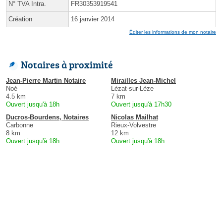
N° TVA Intra.
FR30353919541
Création
16 janvier 2014
Éditer les informations de mon notaire
Notaires à proximité
Jean-Pierre Martin Notaire
Mirailles Jean-Michel
Noé
Lézat-sur-Lèze
4.5 km
7 km
Ouvert jusqu'à 18h
Ouvert jusqu'à 17h30
Ducros-Bourdens, Notaires
Nicolas Mailhat
Carbonne
Rieux-Volvestre
8 km
12 km
Ouvert jusqu'à 18h
Ouvert jusqu'à 18h