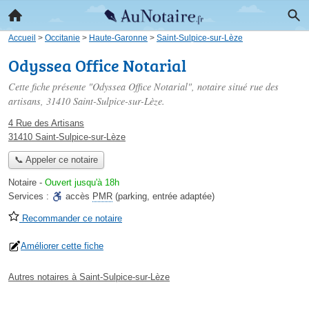
Accueil
>
Occitanie
>
Haute-Garonne
>
Saint-Sulpice-sur-Lèze
Odyssea Office Notarial
Cette fiche présente "Odyssea Office Notarial", notaire situé
rue des
artisans
, 31410 Saint-Sulpice-sur-Lèze.
4 Rue des Artisans
31410 Saint-Sulpice-sur-Lèze
📞 Appeler ce notaire
Notaire
-
Ouvert jusqu'à 18h
Services :
accès
PMR
(parking, entrée adaptée)
Recommander ce notaire
Améliorer cette fiche
Autres notaires à Saint-Sulpice-sur-Lèze