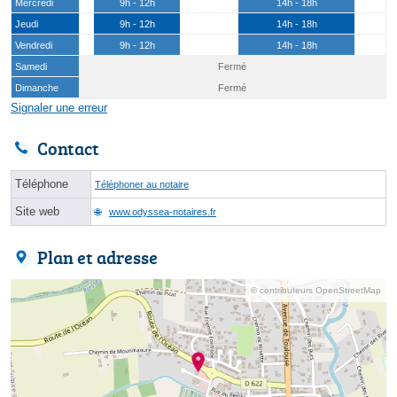
Mercredi
9h - 12h
14h - 18h
Jeudi
9h - 12h
14h - 18h
Vendredi
9h - 12h
14h - 18h
Samedi
Fermé
Dimanche
Fermé
Signaler une erreur
Contact
Téléphone
Téléphoner au notaire
Site web
www.odyssea-notaires.fr
Plan et adresse
© contributeurs OpenStreetMap