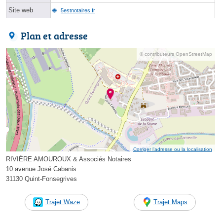
Site web
5estnotaires.fr
Plan et adresse
© contributeurs OpenStreetMap
Corriger l’adresse ou la localisation
RIVIÈRE AMOUROUX & Associés Notaires
10 avenue José Cabanis
31130 Quint-Fonsegrives
Trajet Waze
Trajet Maps