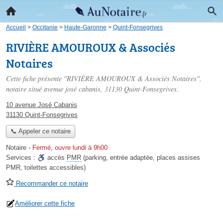
Accueil
>
Occitanie
>
Haute-Garonne
>
Quint-Fonsegrives
RIVIÈRE AMOUROUX & Associés
Notaires
Cette fiche présente "RIVIÈRE AMOUROUX & Associés Notaires",
notaire situé
avenue josé cabanis
, 31130 Quint-Fonsegrives.
10 avenue José Cabanis
31130 Quint-Fonsegrives
📞 Appeler ce notaire
Notaire
-
Fermé, ouvre lundi à 9h00
Services :
accès
PMR
(parking, entrée adaptée, places assises
PMR, toilettes accessibles)
Recommander ce notaire
Améliorer cette fiche