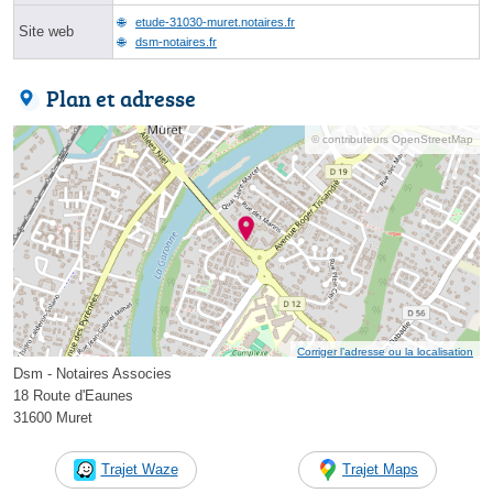
etude-31030-muret.notaires.fr
Site web
dsm-notaires.fr
Plan et adresse
© contributeurs OpenStreetMap
Corriger l’adresse ou la localisation
Dsm - Notaires Associes
18 Route d'Eaunes
31600 Muret
Trajet Waze
Trajet Maps