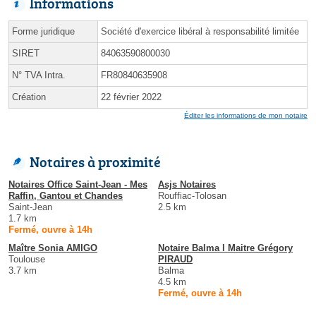
Informations
Forme juridique
Société d'exercice libéral à responsabilité limitée
SIRET
84063590800030
N° TVA Intra.
FR80840635908
Création
22 février 2022
Éditer les informations de mon notaire
Notaires à proximité
Notaires Office Saint-Jean - Mes
Asjs Notaires
Raffin, Gantou et Chandes
Rouffiac-Tolosan
Saint-Jean
2.5 km
1.7 km
Fermé, ouvre à 14h
Maître Sonia AMIGO
Notaire Balma l Maitre Grégory
Toulouse
PIRAUD
3.7 km
Balma
4.5 km
Fermé, ouvre à 14h