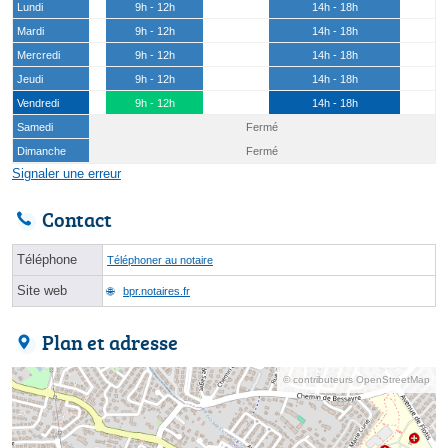
Lundi
9h - 12h
14h - 18h
Mardi
9h - 12h
14h - 18h
Mercredi
9h - 12h
14h - 18h
Jeudi
9h - 12h
14h - 18h
Vendredi
9h - 12h
14h - 18h
Samedi
Fermé
Dimanche
Fermé
Signaler une erreur
Contact
Téléphone
Téléphoner au notaire
Site web
bpr.notaires.fr
Plan et adresse
© contributeurs OpenStreetMap