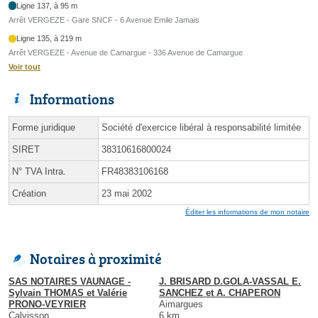
Ligne 137, à 95 m
Arrêt VERGEZE - Gare SNCF - 6 Avenue Emile Jamais
Ligne 135, à 219 m
Arrêt VERGEZE - Avenue de Camargue - 336 Avenue de Camargue
Voir tout
Informations
Forme juridique
Société d'exercice libéral à responsabilité limitée
SIRET
38310616800024
N° TVA Intra.
FR48383106168
Création
23 mai 2002
Éditer les informations de mon notaire
Notaires à proximité
SAS NOTAIRES VAUNAGE -
J. BRISARD D.GOLA-VASSAL E.
Sylvain THOMAS et Valérie
SANCHEZ et A. CHAPERON
PRONO-VEYRIER
Aimargues
Calvisson
6 km