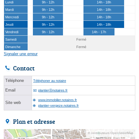
Lundi
9h - 12h
14h - 18h
Mardi
9h - 12h
14h - 18h
Mercredi
9h - 12h
14h - 18h
Jeudi
9h - 12h
14h - 18h
Vendredi
9h - 12h
14h - 17h
Samedi
Fermé
Dimanche
Fermé
Signaler une erreur
Contact
Téléphone
Téléphoner au notaire
Email
plantierⓐnotaires.fr
www.immobilier.notaires.fr
Site web
plantier-vergeze.notaires.fr
Plan et adresse
© contributeurs OpenStreetMap