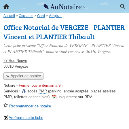
Accueil
>
Occitanie
>
Gard
>
Vergèze
Office Notarial de VERGEZE - PLANTIER
Vincent et PLANTIER Thibault
Cette fiche présente "Office Notarial de VERGEZE - PLANTIER Vincent
et PLANTIER Thibault", notaire situé
rue neuve
, 30310 Vergèze.
27 Rue Neuve
30310 Vergèze
📞 Appeler ce notaire
Notaire
-
Fermé, ouvre demain à 9h
Services :
accès
PMR
(parking, entrée adaptée, places assises
PMR, toilettes accessibles)
,
uniquement sur
RDV
Recommander ce notaire
Améliorer cette fiche